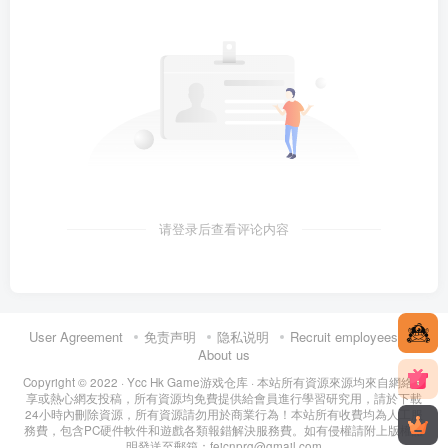
请登录后查看评论内容
User Agreement
免责声明
隐私说明
Recruit employees
About us
Copyright © 2022 ·
Ycc Hk Game游戏仓库
· 本站所有資源來源均來自網絡分
享或熱心網友投稿，所有資源均免費提供給會員進行學習研究用，請於下載
24小時內刪除資源，所有資源請勿用於商業行為！本站所有收費均為人工服
務費，包含PC硬件軟件和遊戲各類報錯解決服務費。如有侵權請附上版權證
明發送至郵箱：feicnprg@gmail.com