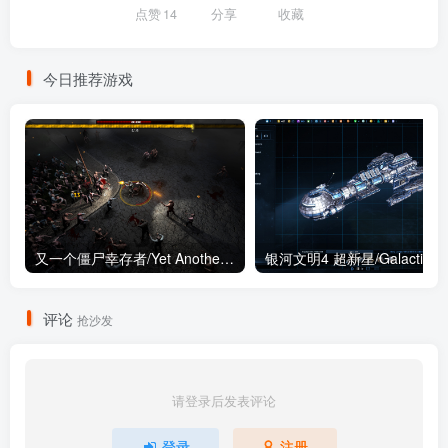
点赞
14
分享
收藏
今日推荐游戏
又一个僵尸幸存者/Yet Another Zombie Survivors（0.8数字版+预购奖励+全DLC）
银河文明
评论
抢沙发
请登录后发表评论
登录
注册