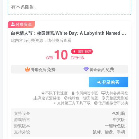
有本条限制。
付费资源
白色情人节：校园迷宫/White Day: A Labyrinth Named School
此内容为付费资源，请付费后查看
10
限时特惠
15
C币
C币
免费
免费
青铜会员
黄金会员
登录购买
不限下载速度
专属问答专区
支持各类网盘
高速资源链接
纯绿色一键安装版
完整版无删减
支持第三方工具下载
使用虚拟货币兑换
支持设备
PC电脑
游戏语言
中文版
游戏版本
一键绿色版
支持外设
鼠标、键盘、手柄