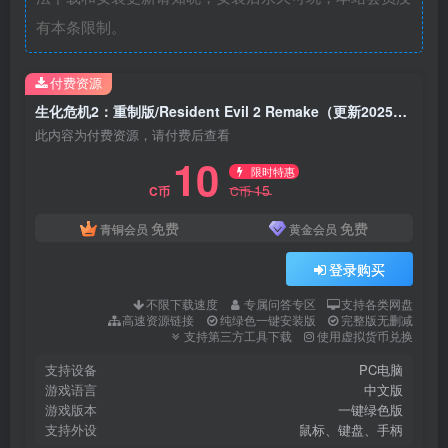
有本条限制。
付费资源
生化危机2：重制版/Resident Evil 2 Remake（更新2025金装收藏光追版）
此内容为付费资源，请付费后查看
10
限时特惠
15
C币
C币
免费
免费
青铜会员
黄金会员
登录购买
不限下载速度
专属问答专区
支持各类网盘
高速资源链接
纯绿色一键安装版
完整版无删减
支持第三方工具下载
使用虚拟货币兑换
支持设备
PC电脑
游戏语言
中文版
游戏版本
一键绿色版
支持外设
鼠标、键盘、手柄