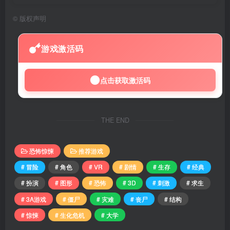
©
版权声明
游戏激活码
点击获取激活码
THE END
恐怖惊悚
推荐游戏
# 冒险
# 角色
# VR
# 剧情
# 生存
# 经典
# 扮演
# 图形
# 恐怖
# 3D
# 刺激
# 求生
# 3A游戏
# 僵尸
# 灾难
# 丧尸
# 结构
# 惊悚
# 生化危机
# 大学