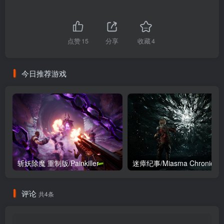
点赞
15
分享
收藏
4
今日推荐游戏
斩妖除魔 重制版/Painkiller
迷瘴纪事/
评论
共4条