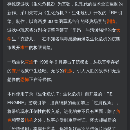
存惊悚游戏《生化危机2》为基础，以现代的技术全面重制的
新作。采用先前为《生化危机 7：生化危机》开发的「RE 引
擎」制作，以高画质 3D 绘图重现当年的经典场景与
剧情
。
游戏中玩家将分别扮演菜鸟警官「里昂」与活泼强悍的女
大
学
生「克蕾儿」，在不知名病毒感染而爆发生化危机的浣熊
市展开
求生
的极限冒险。
一场生化
灾难
于 1998 年 9 月袭击了浣熊市，从残害幸存者
的
丧尸
地狱中生还吧。无尽的
刺激
、引人入胜的故事和无法
想像的
恐怖
正在等候你。
本作使用了为《生化危机 7：生化危机》而开发的「RE
ENGINE」游戏引擎，逼真细腻的画面加上「过肩视角」，
将带给玩家压倒性的投入感。进化的并不只有画面，除了
角
色
和背景
结构
之外，故事亦受到重新考证。怀念却崭新的
「恐怖惨剧」将揭开序幕。你准备好再次坠进这片地狱了