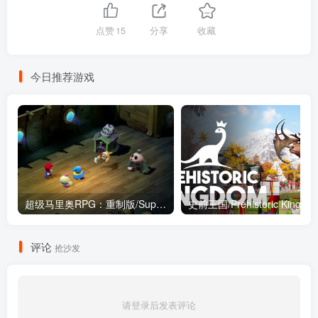
点赞
15
分享
收藏
今日推荐游戏
超级马里奥RPG：重制版/Super Mario RPG（v1.0.0模拟器版）
史前王国/Prehistoric Kingd
评论
抢沙发
请登录后发表评论