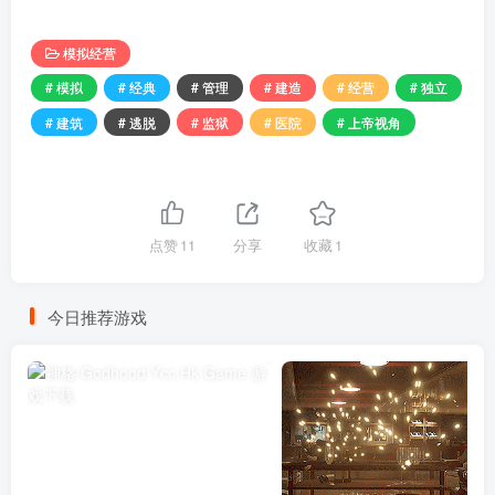
模拟经营
# 模拟
# 经典
# 管理
# 建造
# 经营
# 独立
# 建筑
# 逃脱
# 监狱
# 医院
# 上帝视角
点赞
11
分享
收藏
1
今日推荐游戏