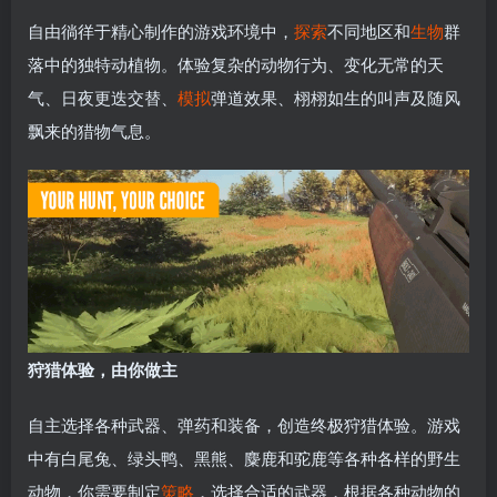
自由徜徉于精心制作的游戏环境中，
探索
不同地区和
生物
群
落中的独特动植物。体验复杂的动物行为、变化无常的天
气、日夜更迭交替、
模拟
弹道效果、栩栩如生的叫声及随风
飘来的猎物气息。
狩猎体验，由你做主
自主选择各种武器、弹药和装备，创造终极狩猎体验。游戏
中有白尾兔、绿头鸭、黑熊、麋鹿和驼鹿等各种各样的野生
动物，你需要制定
策略
，选择合适的武器，根据各种动物的