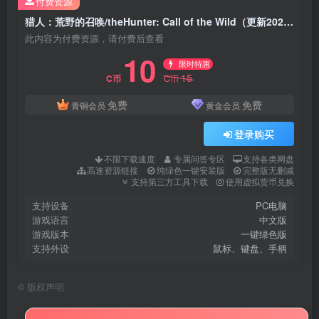
付费资源
猎人：荒野的召唤/theHunter: Call of the Wild（更新2025年最终收藏版+全DLC）
此内容为付费资源，请付费后查看
10
限时特惠
15
C币
C币
免费
免费
青铜会员
黄金会员
登录购买
不限下载速度
专属问答专区
支持各类网盘
高速资源链接
纯绿色一键安装版
完整版无删减
支持第三方工具下载
使用虚拟货币兑换
支持设备
PC电脑
游戏语言
中文版
游戏版本
一键绿色版
支持外设
鼠标、键盘、手柄
©
版权声明