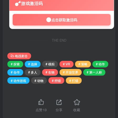
游戏激活码
点击获取激活码
THE END
枪战射击
# 探索
# 选择
# 模拟
# VR
# 策略
# 动作
# 合作
# 多人
# 生物
# 开放世界
# 第一人称
# 动作游戏
# 动物
# 狩猎
# 打猎
点赞
13
分享
收藏