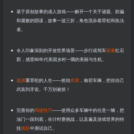
基于原创故事的成人游戏——解开一个关于谜题、欺骗
和腐败的阴谋，故事一波三折，角色混杂着罪犯和执法
者。
令人印象深刻的开放世界场景——步行或驾车
探索
红石
郡，感受80年代美国乡村一隅的美丽与生机。
选择
重罪犯的人生——抢劫
房屋
，偷窃车辆，把你自己
武装到牙齿。千万别被抓！
完善你的
驾驶
技巧
——使用众多车辆中的任意一辆，把
油门一踩到底，在计时赛挑战，以及遍及游戏世界的特
技
跳跃
中测试自己。