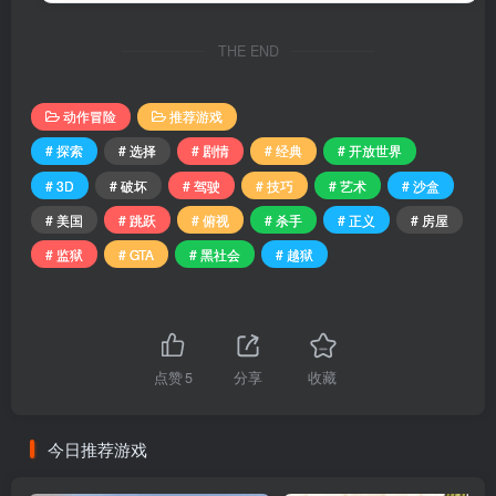
THE END
动作冒险
推荐游戏
# 探索
# 选择
# 剧情
# 经典
# 开放世界
# 3D
# 破坏
# 驾驶
# 技巧
# 艺术
# 沙盒
# 美国
# 跳跃
# 俯视
# 杀手
# 正义
# 房屋
# 监狱
# GTA
# 黑社会
# 越狱
点赞
5
分享
收藏
今日推荐游戏