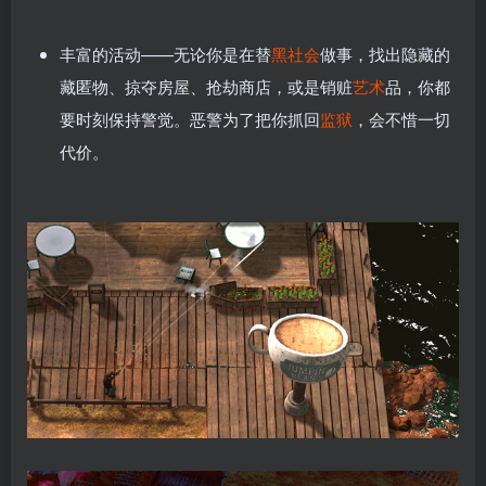
丰富的活动——无论你是在替
黑社会
做事，找出隐藏的
藏匿物、掠夺房屋、抢劫商店，或是销赃
艺术
品，你都
要时刻保持警觉。恶警为了把你抓回
监狱
，会不惜一切
代价。