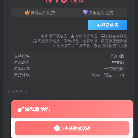
15
C币
C币
免费
免费
青铜会员
黄金会员
登录购买
不限下载速度
专属问答专区
支持各类网盘
高速资源链接
纯绿色一键安装版
完整版无删减
支持第三方工具下载
使用虚拟货币兑换
支持设备
PC电脑
游戏语言
中文版
游戏版本
一键绿色版
支持外设
鼠标、键盘、手柄
©
版权声明
游戏激活码
点击获取激活码