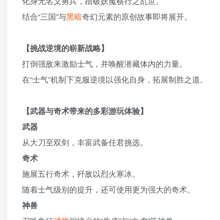
化身无名义勇兵，踏破妖魔横行之乱世。
结合“三国”与
黑暗
奇幻元素的原创故事即将展开。
【挑战逆境的崭新战略】
打倒强敌来激励士气，并唤醒潜藏体内的力量。
在“士气”机制下克服逆境以强化自身，拓展制胜之道。
【武器与奇术带来的多彩游玩体验】
武器
从大刀至双剑，丰富武备任君挑选。
奇术
施展五行奇术，歼敌以烈火寒冰。
随着士气级别的提升，还可使用更为强大的奇术。
神兽