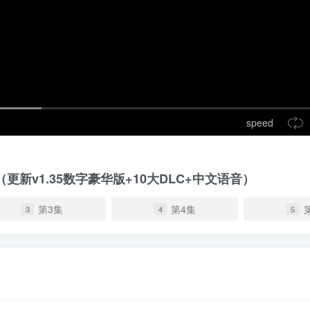
speed
（更新v1.35数字豪华版+10大DLC+中文语音）
第3集
第4集
3
4
5