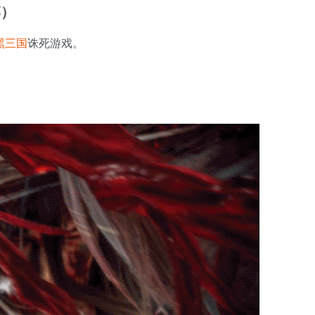
落）
黑
三国
诛死游戏。