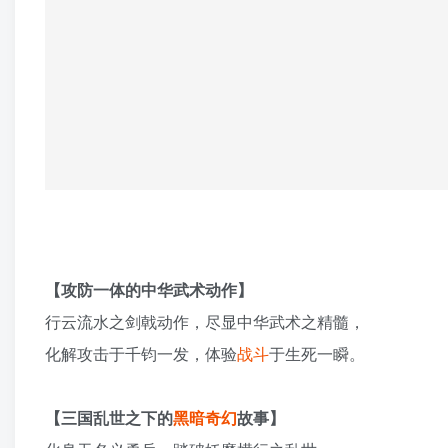
【攻防一体的中华武术动作】
行云流水之剑戟动作，尽显中华武术之精髓，
化解攻击于千钧一发，体验
战斗
于生死一瞬。
【三国乱世之下的
黑暗奇幻
故事】