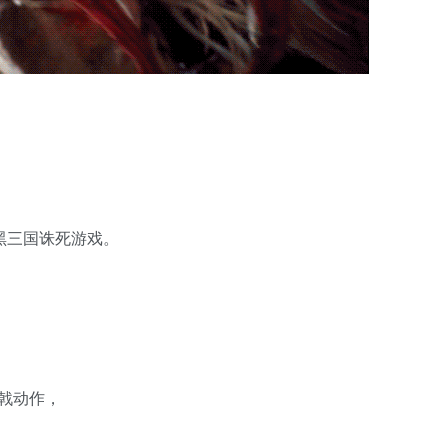
暗黑三国诛死游戏。
。
戟动作，