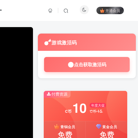
开通会员
游戏激活码
点击获取激活码
付费资源
10
年度大促
15
C币
C币
青铜会员
黄金会员
免费
免费