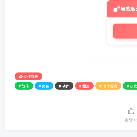
游戏激
动作冒险
# 战斗
# 角色
# 动作
# 图形
# 动作游戏
# 少
点赞
1