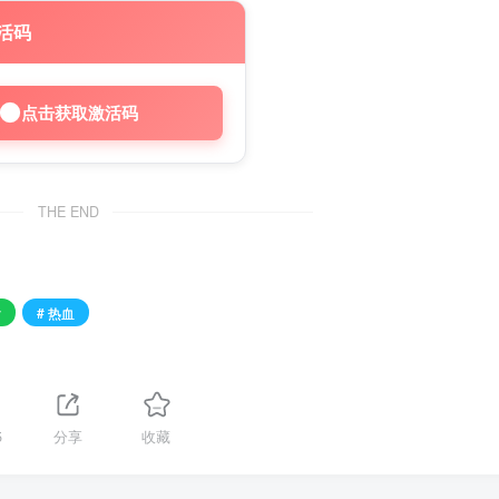
活码
点击获取激活码
THE END
女
# 热血
5
分享
收藏