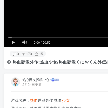
0:00
/
00:59
0
170
15
热血硬派外传:热血少女/热血硬派くにおくん外伝/River 
热心网友投稿中心
2月24日更新
游戏名称：
热血
硬派外传 热血
少女