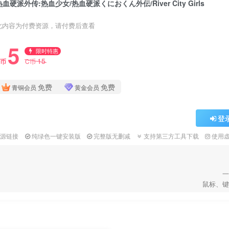
热血硬派外传:热血少女/热血硬派くにおくん外伝/River City Girls
此内容为付费资源，请付费后查看
5
限时特惠
15
C币
C币
免费
免费
青铜会员
黄金会员
登
资源链接
纯绿色一键安装版
完整版无删减
支持第三方工具下载
使用
一
鼠标、键