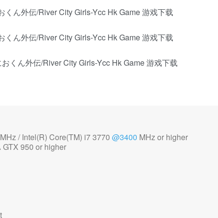
MHz / Intel(R) Core(TM) i7 3770
@3400
MHz or higher
TX 950 or higher
t