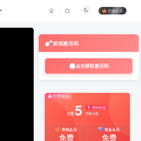
开通会员
游戏激活码
点击获取激活码
付费资源
5
限时特惠
15
C币
C币
青铜会员
黄金会员
免费
免费