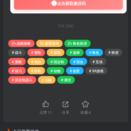
点击获取激活码
THE END
战棋策略
推荐游戏
角色扮演
# 战斗
# 冒险
# 探索
# 选择
# 角色
# 扮演
# 黑暗
# 对战
# 回合制
# 回合
# 互动
# 技巧
# 联机
# 动物
# 创意
# 3A游戏
# 回合制战斗
# 实验
# 潜伏
点赞
11
分享
收藏
4