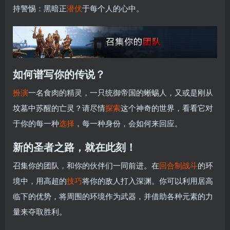
持警惕：黑暗正
潜伏
于每个人的心中。
如何谱写你的传说？
扮演
一名食肉的精灵，一只统御帝国的蜥蜴人，又或是刚从
坟墓中苏醒的亡灵？请尽情
探索
这个神奇的世界，看看它对
于你的每一种
选择
，每一种身份，会如何来回应。
新的圣者之路，就在此刻！
召集你的团队，和你的伙伴们一同前进。在
回合制战斗
的环
境中，用高超的
技巧
将你的敌人打入深渊。你可以利用居高
临下的优势，将周围的环境作为武器，并借助各种元素的力
量来夺取胜利。