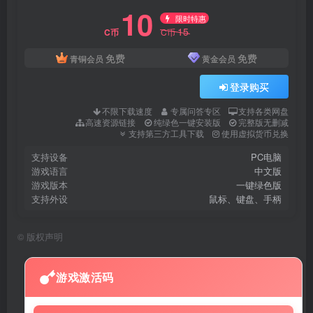
10
限时特惠
15
C币
C币
免费
免费
青铜会员
黄金会员
登录购买
不限下载速度
专属问答专区
支持各类网盘
高速资源链接
纯绿色一键安装版
完整版无删减
支持第三方工具下载
使用虚拟货币兑换
支持设备
PC电脑
游戏语言
中文版
游戏版本
一键绿色版
支持外设
鼠标、键盘、手柄
©
版权声明
游戏激活码