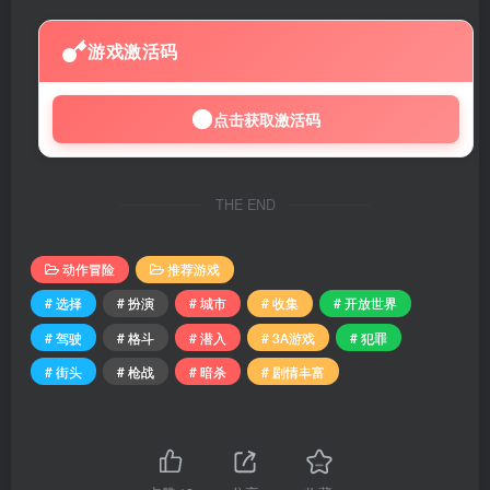
游戏激活码
点击获取激活码
THE END
动作冒险
推荐游戏
# 选择
# 扮演
# 城市
# 收集
# 开放世界
# 驾驶
# 格斗
# 潜入
# 3A游戏
# 犯罪
# 街头
# 枪战
# 暗杀
# 剧情丰富