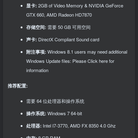
显卡:
2GB of Video Memory & NVIDIA GeForce
GTX 660, AMD Radeon HD7870
存储空间:
需要 50 GB 可用空间
声卡:
DirectX Compliant Sound card
附注事项:
Windows 8.1 users may need additional
Windows Update files: Please Click here for
information
推荐配置:
需要 64 位处理器和操作系统
操作系统:
Windows 7 64-bit
处理器:
Intel I7-3770, AMD FX 8350 4.0 Ghz
内存:
8 GB RAM