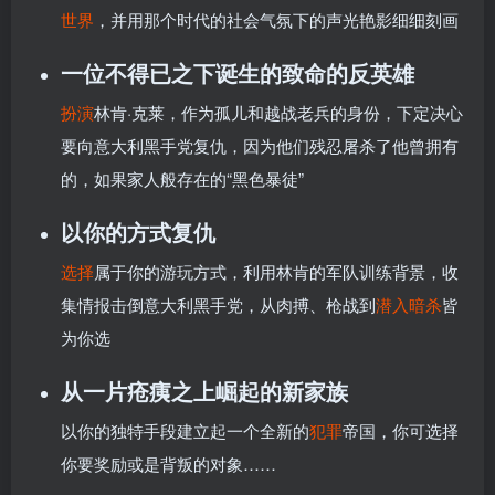
世界
，并用那个时代的社会气氛下的声光艳影细细刻画
一位不得已之下诞生的致命的反英雄
扮演
林肯·克莱，作为孤儿和越战老兵的身份，下定决心
要向意大利黑手党复仇，因为他们残忍屠杀了他曾拥有
的，如果家人般存在的“黑色暴徒”
以你的方式复仇
选择
属于你的游玩方式，利用林肯的军队训练背景，收
集情报击倒意大利黑手党，从肉搏、枪战到
潜入
暗杀
皆
为你选
从一片疮痍之上崛起的新家族
以你的独特手段建立起一个全新的
犯罪
帝国，你可选择
你要奖励或是背叛的对象……