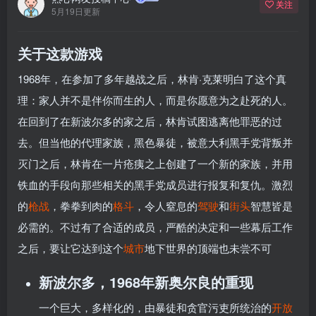
关注
5月19日更新
关于这款游戏
1968年，在参加了多年越战之后，林肯·克莱明白了这个真
理：家人并不是伴你而生的人，而是你愿意为之赴死的人。
在回到了在新波尔多的家之后，林肯试图逃离他罪恶的过
去。但当他的代理家族，黑色暴徒，被意大利黑手党背叛并
灭门之后，林肯在一片疮痍之上创建了一个新的家族，并用
铁血的手段向那些相关的黑手党成员进行报复和复仇。激烈
的
枪战
，拳拳到肉的
格斗
，令人窒息的
驾驶
和
街头
智慧皆是
必需的。不过有了合适的成员，严酷的决定和一些幕后工作
之后，要让它达到这个
城市
地下世界的顶端也未尝不可
新波尔多，1968年新奥尔良的重现
一个巨大，多样化的，由暴徒和贪官污吏所统治的
开放