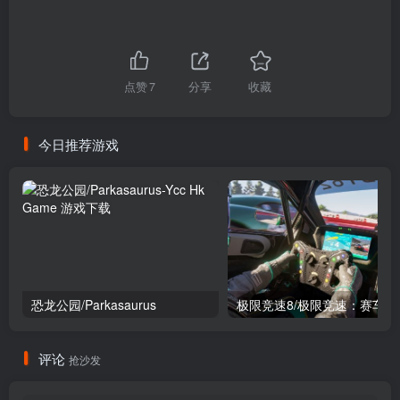
点赞
7
分享
收藏
今日推荐游戏
恐龙公园/Parkasaurus
极限竞速8/极限竞速
评论
抢沙发