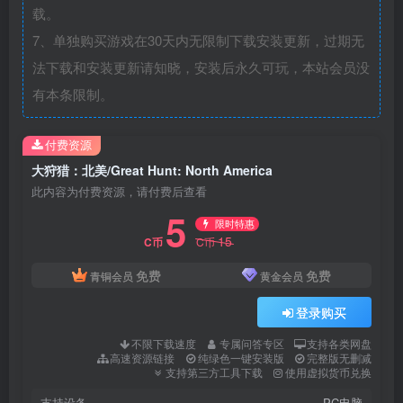
载。
7、单独购买游戏在30天内无限制下载安装更新，过期无
法下载和安装更新请知晓，安装后永久可玩，本站会员没
有本条限制。
付费资源
大狩猎：北美/Great Hunt: North America
此内容为付费资源，请付费后查看
5
限时特惠
15
C币
C币
免费
免费
青铜会员
黄金会员
登录购买
不限下载速度
专属问答专区
支持各类网盘
高速资源链接
纯绿色一键安装版
完整版无删减
支持第三方工具下载
使用虚拟货币兑换
支持设备
PC电脑