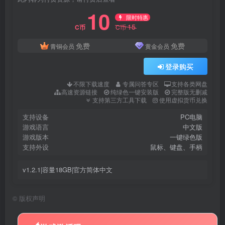
10
限时特惠
15
C币
C币
免费
免费
青铜会员
黄金会员
登录购买
不限下载速度
专属问答专区
支持各类网盘
高速资源链接
纯绿色一键安装版
完整版无删减
支持第三方工具下载
使用虚拟货币兑换
支持设备
PC电脑
游戏语言
中文版
游戏版本
一键绿色版
支持外设
鼠标、键盘、手柄
v1.2.1|容量18GB|官方简体中文
©
版权声明