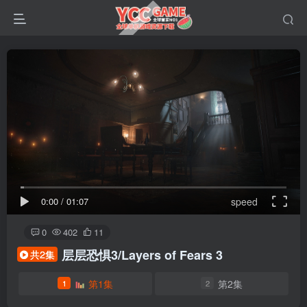
0:00
/
01:07
speed
0
402
11
层层恐惧3/Layers of Fears 3
共2集
第1集
第2集
1
2