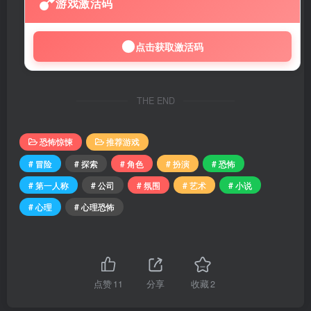
游戏激活码
点击获取激活码
THE END
恐怖惊悚
推荐游戏
# 冒险
# 探索
# 角色
# 扮演
# 恐怖
# 第一人称
# 公司
# 氛围
# 艺术
# 小说
# 心理
# 心理恐怖
点赞
11
分享
收藏
2