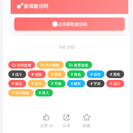
游戏激活码
点击获取激活码
THE END
休闲益智
动作冒险
推荐游戏
# 战斗
# 冒险
# 探索
# 角色
# 动作
# 黑暗
# 独立
# 音乐
# 节奏
# 破坏
# 宇宙
# 运行
# 动作冒险
# 潜入
点赞
15
分享
收藏