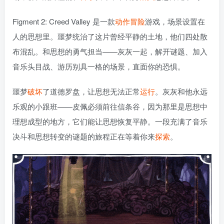
Figment 2: Creed Valley 是一款
动作冒险
游戏，场景设置在
人的思想里。噩梦统治了这片曾经平静的土地，他们四处散
布混乱。和思想的勇气担当——灰灰一起，解开谜题、加入
音乐头目战、游历别具一格的场景，直面你的恐惧。
噩梦
破坏
了道德罗盘，让思想无法正常
运行
。灰灰和他永远
乐观的小跟班——皮佩必须前往信条谷，因为那里是思想中
理想成型的地方，它们能让思想恢复平静。一段充满了音乐
决斗和思想转变的谜题的旅程正在等着你来
探索
。