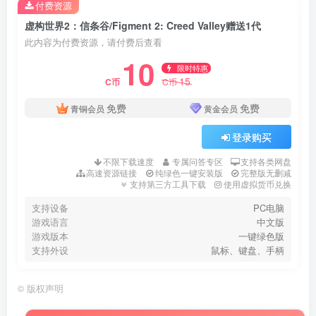
付费资源
虚构世界2：信条谷/Figment 2: Creed Valley赠送1代
此内容为付费资源，请付费后查看
10
限时特惠
15
C币
C币
免费
免费
青铜会员
黄金会员
登录购买
不限下载速度
专属问答专区
支持各类网盘
高速资源链接
纯绿色一键安装版
完整版无删减
支持第三方工具下载
使用虚拟货币兑换
支持设备
PC电脑
游戏语言
中文版
游戏版本
一键绿色版
支持外设
鼠标、键盘、手柄
©
版权声明