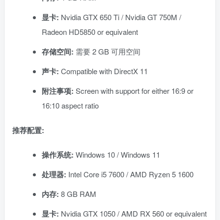
显卡:
Nvidia GTX 650 Ti / Nvidia GT 750M /
Radeon HD5850 or equivalent
存储空间:
需要 2 GB 可用空间
声卡:
Compatible with DirectX 11
附注事项:
Screen with support for either 16:9 or
16:10 aspect ratio
推荐配置:
操作系统:
Windows 10 / Windows 11
处理器:
Intel Core i5 7600 / AMD Ryzen 5 1600
内存:
8 GB RAM
显卡:
Nvidia GTX 1050 / AMD RX 560 or equivalent