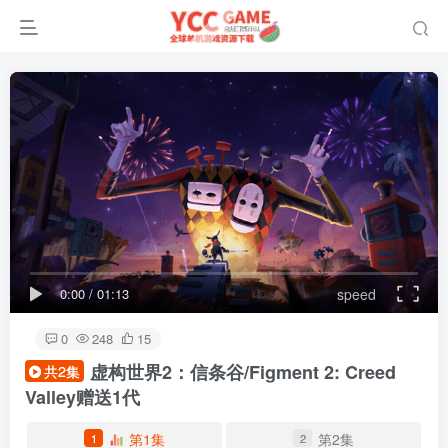
0:00
/
01:13
speed
0
248
15
虚构世界2：信条谷/Figment 2: Creed
共2集
Valley
赠送1代
第1集
第2集
1
2