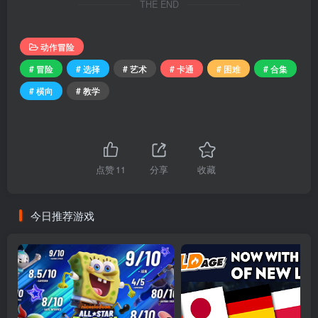
THE END
动作冒险
# 冒险
# 选择
# 艺术
# 卡通
# 困难
# 合集
# 横向
# 教学
点赞
11
分享
收藏
今日推荐游戏