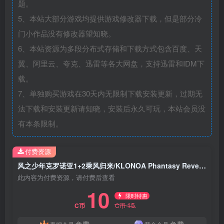
题。
5、本站大部分游戏均提供游戏修改器下载，但是部分冷
门小作品没有修改器望知晓。
6、本站资源为多段分布式存储和下载方式包含百度、天
翼、阿里云、夸克、迅雷等各大网盘，支持迅雷和IDM下
载。
7、单独购买游戏在30天内无限制下载安装更新，过期无
法下载和安装更新请知晓，安装后永久可玩，本站会员没
有本条限制。
付费资源
风之少年克罗诺亚1+2乘风归来/KLONOA Phantasy Reverie Series
此内容为付费资源，请付费后查看
10
限时特惠
15
C币
C币
免费
免费