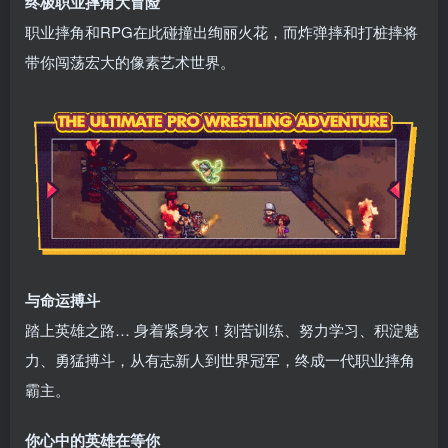
终极职业摔角大冒险
职业摔角和RPG在此碰撞出绚丽火花，而炸弹摔和打桩摔将
带你闯荡宏大的像素艺术世界。
与命运搏斗
踏上英雄之路… 身着紧身衣！刻苦训练、努力学习、积淀魅
力、勇猛搏斗，从有志新人到世界冠军，终成一代职业摔角
霸主。
你心中的英雄在等你