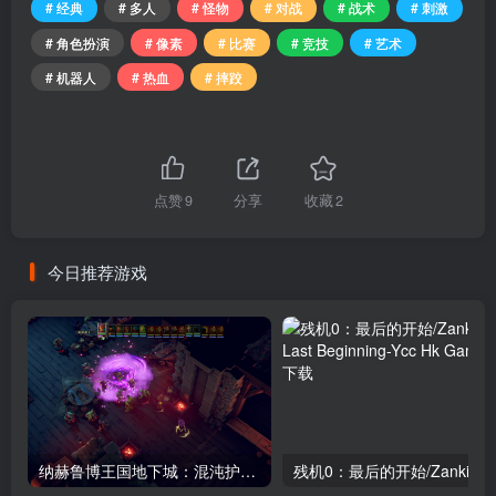
# 经典
# 多人
# 怪物
# 对战
# 战术
# 刺激
# 角色扮演
# 像素
# 比赛
# 竞技
# 艺术
# 机器人
# 热血
# 摔跤
点赞
9
分享
收藏
2
今日推荐游戏
纳赫鲁博王国地下城：混沌护符/The Dungeon of Naheulbeuk The Amulet of Chaos（更新1.45版）