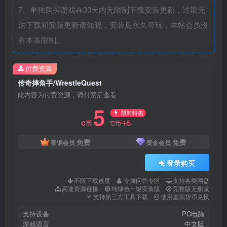
7、单独购买游戏在30天内无限制下载安装更新，过期无
法下载和安装更新请知晓，安装后永久可玩，本站会员没
有本条限制。
付费资源
传奇摔角手/WrestleQuest
此内容为付费资源，请付费后查看
5
限时特惠
15
C币
C币
免费
免费
青铜会员
黄金会员
登录购买
不限下载速度
专属问答专区
支持各类网盘
高速资源链接
纯绿色一键安装版
完整版无删减
支持第三方工具下载
使用虚拟货币兑换
支持设备
PC电脑
游戏语言
中文版