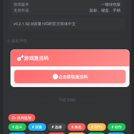
游戏版本
一键绿色版
支持外设
鼠标、键盘、手柄
v0.2.1.92.9|容量10GB|官方简体中文
©
版权声明
游戏激活码
点击获取激活码
THE END
休闲益智
# 战斗
# 探索
# 选择
# 角色
# RPG
# 动作