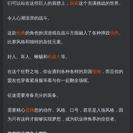
们可以站在这些巨人的肩膀上，
探索
这个充满挑战的世界。
令人心潮澎湃的战斗。
这款
经典
的角色扮演游戏在战斗方面融入了各种摔跤
动作
、
比赛风格和独特的杂技元素。
好人、坏人、蜥蜴和
机器人
等。
在这个狂野之地，你会遇到各种各样的异国
怪物
，而且你的
盟友也穿着紧身服等着与你一起翻全场呢。
征途需要准备充分的装备。
需要精心
选择
您的动作、风格、口号，甚至是入场风格，因
为只有这样才能够实现梦想，成为职业摔角界的佼佼者。