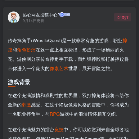
热心网友投稿中心
关注
9月14日更新
传奇摔角手(WrestleQuest)是一款非常有趣的游戏，职业
摔
跤
和
角色扮演
在这一点上相互碰撞，形成了一场艳丽的火
花。游侠网分享传奇摔角手下载，而炸弹摔跤和打桩摔跤将
带你进入一个庞大的
像素
艺术
世界，展开冒险之旅。
游戏背景
在这个充满激情和戏剧性的世界里，双打摔角体验将带给你
全新的
刺激
感受。在这个终极像素风格的冒险中，你将成为
一名职业摔角手，与
RPG
游戏中的浪漫情怀相互交织。
在这个充满魅力的擂台
竞技
中，你可以欣赏到来自全球各地
的摔角明星，包括“MachoMan”RandySavage等。他们将为