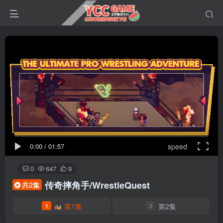
0:00
/
01:57
speed
0
647
9
传奇摔角手/WrestleQuest
共2集
第1集
第2集
1
2