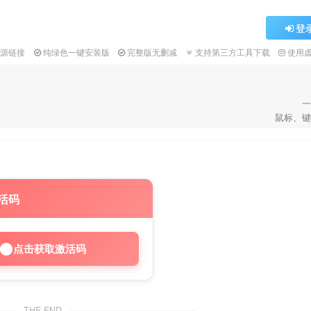
登
资源链接
纯绿色一键安装版
完整版无删减
支持第三方工具下载
使用
一
鼠标、键
活码
点击获取激活码
THE END