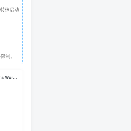
戏特殊启动
条限制。
泡泡龙4伙伴：头骨怪与创意工坊/Bubble Bobble 4 Friends: The Baron’s Workshop