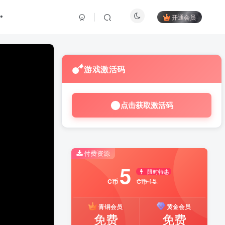
开通会员
游戏激活码
点击获取激活码
付费资源
5
限时特惠
15
C币
C币
青铜会员
黄金会员
免费
免费