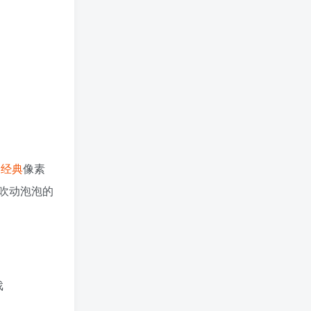
的
经典
像素
吹动泡泡的