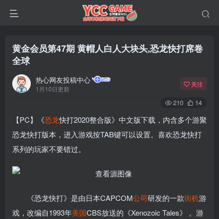
黄金会员第47期 黄帽人白人大块头,恐龙快打席卷
全球
热心网友投稿中心
关注
1月10日更新
210
14
【PC】《
恐龙
快打2020整合版》中文版下载，内含多个游聚
恐龙快打版本，进入游戏按TAB键可以设置。喜欢恐龙快打
系列的玩家不要错过。
《恐龙快打》是由日本CAPCOM
公司
研发的一款
街机
游
戏，改编自1993年
美国
CBS放送的《Xenozoic Tales》 。游