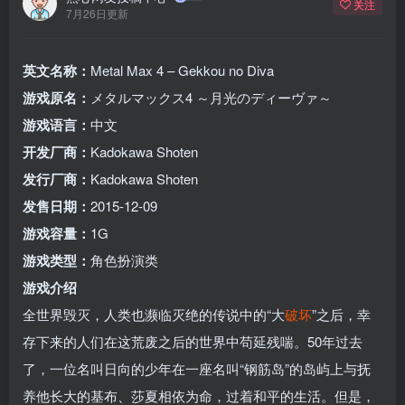
关注
7月26日更新
英文名称：
Metal Max 4 – Gekkou no Diva
游戏原名：
メタルマックス4 ～月光のディーヴァ～
游戏语言：
中文
开发厂商：
Kadokawa Shoten
发行厂商：
Kadokawa Shoten
发售日期：
2015-12-09
游戏容量：
1G
游戏类型：
角色扮演类
游戏介绍
全世界毁灭，人类也濒临灭绝的传说中的“大
破坏
”之后，幸
存下来的人们在这荒废之后的世界中苟延残喘。50年过去
了，一位名叫日向的少年在一座名叫“钢筋岛”的岛屿上与抚
养他长大的基布、莎夏相依为命，过着和平的生活。但是，