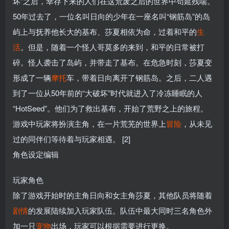
坏”之后，幸存下来的人们在这荒废之后的世界中苟延残喘。
50年过去了，一位名叫日向的少年在一座名叫“钢筋岛”的岛
屿上与抚养他长大的基布、莎夏相依为命，过着和平的
生
活
。但是，随着一个怪人哥莫多的来到，和平的日常被打
碎。怪人袭击了岛屿，并带走了基布。在危急时刻，莎夏变
形成了一辆
摩托
车，带着日向离开了钢筋岛。之后，二人遇
到了一位从50年前的“大破坏”时代就进入了冷冻睡眠的人
“HotSeed”。他们为了救出基布，开始了荒野之上的旅程。
游戏中玩家将扮演主角，在一片荒芜的世界上
冒险
，从未见
过的同伴们等待着与玩家相遇。 [2]
角色设定编辑
玩家角色
除了游戏开始时的主角日向和女主角莎夏，其他队员将随着
剧情
的发展陆续加入玩家队伍。队伍中最大同时三名角色外
加一只
宠物
出场，玩家可以根据需要进行更换。