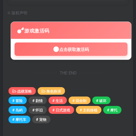
©
版权声明
游戏激活码
点击获取激活码
THE END
战棋策略
角色扮演
# 冒险
# 剧情
# 生活
# 回合制
# 破坏
# 岛屿
# 怀旧
# 日式游戏
# 主机移植
# 摩托
# 摩托车
# 宠物