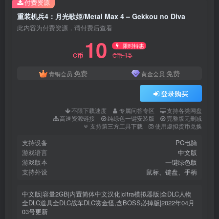
付费资源
重装机兵4：月光歌姬/Metal Max 4 – Gekkou no Diva
此内容为付费资源，请付费后查看
10
限时特惠
15
C币
C币
免费
免费
青铜会员
黄金会员
登录购买
不限下载速度
专属问答专区
支持各类网盘
高速资源链接
纯绿色一键安装版
完整版无删减
支持第三方工具下载
使用虚拟货币兑换
支持设备
PC电脑
游戏语言
中文版
游戏版本
一键绿色版
支持外设
鼠标、键盘、手柄
中文版|容量2GB|内置简体中文汉化|citra模拟器版|全DLC人物
全DLC道具全DLC战车DLC赏金怪,含BOSS必掉版|2022年04月
03号更新