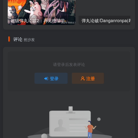
超级弹丸论破2：再见绝望学园/Super Dangan Ronpa 2 : Sayonara Zetsubou Gakuen
弹丸论破/Da
评论
抢沙发
请登录后发表评论
登录
注册