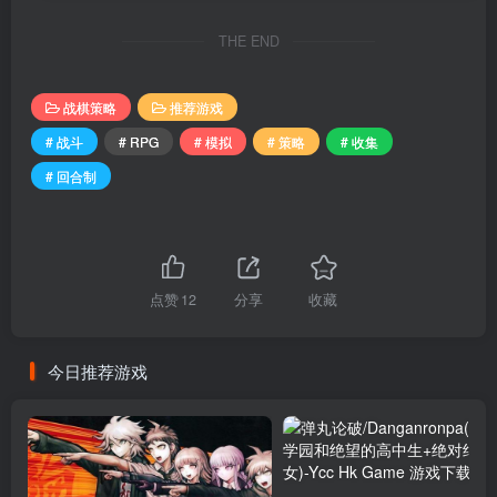
THE END
战棋策略
推荐游戏
# 战斗
# RPG
# 模拟
# 策略
# 收集
# 回合制
点赞
12
分享
收藏
今日推荐游戏