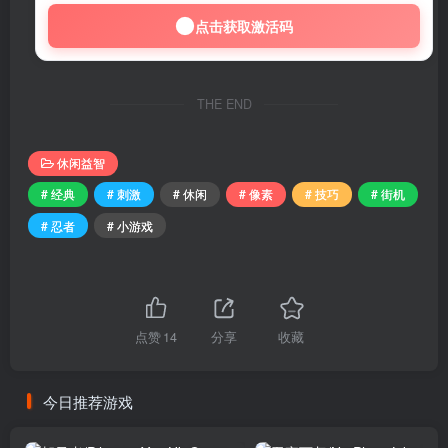
点击获取激活码
THE END
休闲益智
# 经典
# 刺激
# 休闲
# 像素
# 技巧
# 街机
# 忍者
# 小游戏
点赞
14
分享
收藏
今日推荐游戏