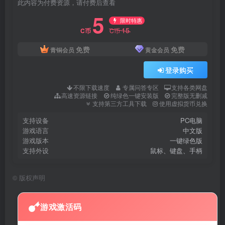
此内容为付费资源，请付费后查看
5
限时特惠
15
C币
C币
免费
免费
青铜会员
黄金会员
登录购买
不限下载速度
专属问答专区
支持各类网盘
高速资源链接
纯绿色一键安装版
完整版无删减
支持第三方工具下载
使用虚拟货币兑换
支持设备
PC电脑
游戏语言
中文版
游戏版本
一键绿色版
支持外设
鼠标、键盘、手柄
©
版权声明
游戏激活码