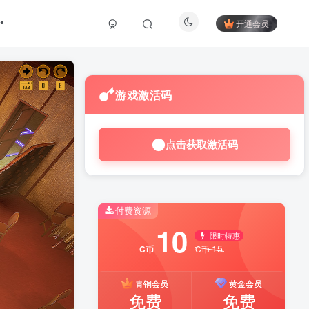
开通会员
游戏激活码
点击获取激活码
付费资源
10
限时特惠
15
C币
C币
青铜会员
黄金会员
免费
免费