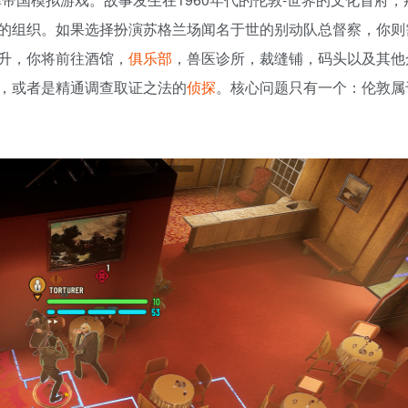
的组织。如果选择扮演苏格兰场闻名于世的别动队总督察，你则
升，你将前往酒馆，
俱乐部
，兽医诊所，裁缝铺，码头以及其他
，或者是精通调查取证之法的
侦探
。核心问题只有一个：伦敦属