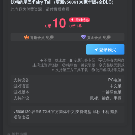
妖精的尾巴/Fairy Tail（更新v5606130豪华版+全DLC）
此内容为付费资源，请付费后查看
10
限时特惠
15
C币
C币
免费
免费
青铜会员
黄金会员
登录购买
不限下载速度
专属问答专区
支持各类网盘
高速资源链接
纯绿色一键安装版
完整版无删减
支持第三方工具下载
使用虚拟货币兑换
支持设备
PC电脑
游戏语言
中文版
游戏版本
一键绿色版
支持外设
鼠标、键盘、手柄
v5606130|容量5.7GB|官方简体中文|支持键盘.鼠标.手柄|赠多
项修改器
©
版权声明