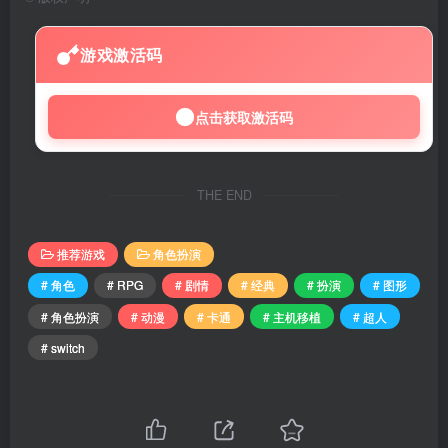
游戏激活码
点击获取激活码
THE END
推荐游戏
角色扮演
# 角色
# RPG
# 剧情
# 经典
# 扮演
# 图形
# 角色扮演
# 动漫
# 卡通
# 主机移植
# 超人
# switch