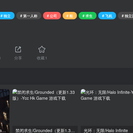
# 独立
# 第一人称
# 公司
# 船
# 求生
# 飞机
# 独
3
分享
收藏
1
霍格沃茨之遗/Hogwarts Legacy(更新Build.15069070豪华版+全DLC+200+MOD可自选安装)
禁闭求生/Grounded（更新1.33版）
光环：无限/Halo Infinite