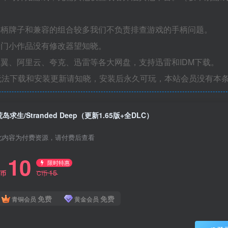
手柄牌子和兼容的组合较多我们不负责排查游戏的手柄问题。
冷门小作品没有修改器望知晓。
翼、阿里云、夸克、迅雷等各大网盘，支持迅雷和IDM下载。
无法下载和安装更新请知晓，安装后永久可玩，本站会员没有本
荒岛求生/Stranded Deep（更新1.65版+全DLC）
此内容为付费资源，请付费后查看
10
限时特惠
15
C币
C币
免费
免费
青铜会员
黄金会员