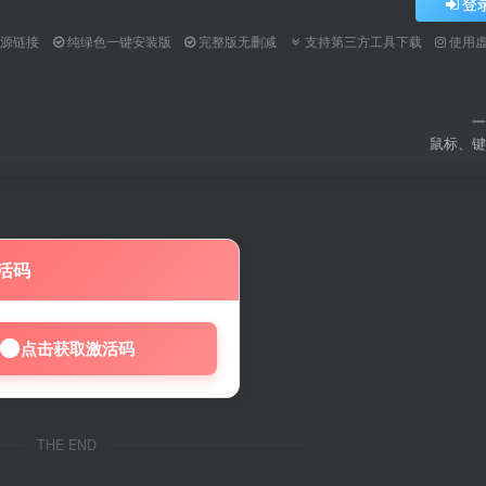
登
资源链接
纯绿色一键安装版
完整版无删减
支持第三方工具下载
使用
一
鼠标、键
活码
点击获取激活码
THE END