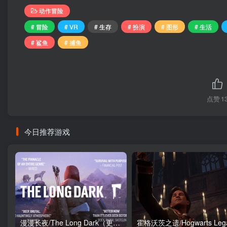
动作冒险
# 冒险
# VR
# 生存
# 扮演
# 图形
# 生活
# 鲨鱼
# 捕鱼
点赞
1
今日推荐游戏
漫漫长夜/The Long Dark（更新2.0.0版）