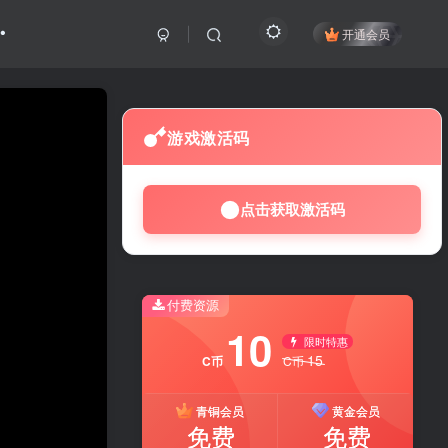
开通会员
游戏激活码
点击获取激活码
付费资源
10
限时特惠
15
C币
C币
青铜会员
黄金会员
免费
免费