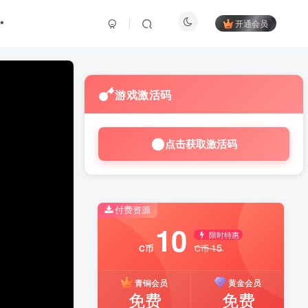
开通会员
游戏激活码
点击获取激活码
付费资源
10
限时特惠
15
C币
C币
青铜会员
黄金会员
免费
免费