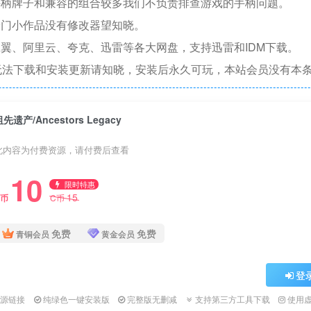
手柄牌子和兼容的组合较多我们不负责排查游戏的手柄问题。
冷门小作品没有修改器望知晓。
翼、阿里云、夸克、迅雷等各大网盘，支持迅雷和IDM下载。
无法下载和安装更新请知晓，安装后永久可玩，本站会员没有本
先遗产/Ancestors Legacy
此内容为付费资源，请付费后查看
10
限时特惠
15
C币
C币
免费
免费
青铜会员
黄金会员
登
资源链接
纯绿色一键安装版
完整版无删减
支持第三方工具下载
使用