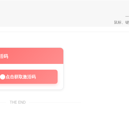
一
鼠标、键
活码
点击获取激活码
THE END