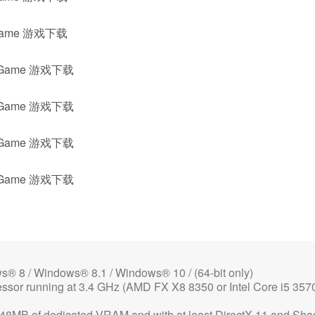
 / Windows® 8.1 / Windows® 10 / (64-bit only)
 running at 3.4 GHz (AMD FX X8 8350 or Intel Core i5 3570
B of dedicated VRAM and with at least DirectX 11 and Sha