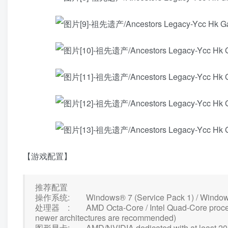
【游戏配置】
推荐配置
操作系统: Windows® 7 (Service Pack 1) / Windows® 8
处理器 : AMD Octa-Core / Intel Quad-Core processor
newer architectures are recommended)
图形显卡: AMD/NVIDIA dedicated with at least 2048M