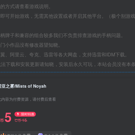
机的方式请查看游戏说明。
捷即可开始游戏，无需其他设置或者开启其他平台。（极个别游
手柄牌子和兼容的组合较多我们不负责排查游戏的手柄问题。
冷门小作品没有修改器望知晓。
翼、阿里云、夸克、迅雷等各大网盘，支持迅雷和IDM下载。
无法下载和安装更新请知晓，安装后永久可玩，本站会员没有本
亚之雾/Mists of Noyah
此内容为付费资源，请付费后查看
5
限时特惠
15
C币
C币