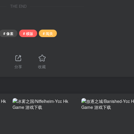
THE END
# 像素
# 横版
# 闯关
分享
收藏