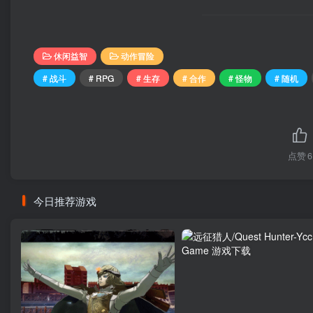
休闲益智
动作冒险
# 战斗
# RPG
# 生存
# 合作
# 怪物
# 随机
点赞
6
今日推荐游戏