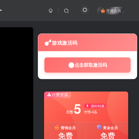
开通会员
游戏激活码
点击获取激活码
付费资源
5
限时特惠
15
C币
C币
青铜会员
黄金会员
免费
免费