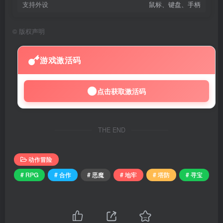
支持外设
鼠标、键盘、手柄
©
版权声明
游戏激活码
点击获取激活码
THE END
动作冒险
# RPG
# 合作
# 恶魔
# 地牢
# 塔防
# 寻宝