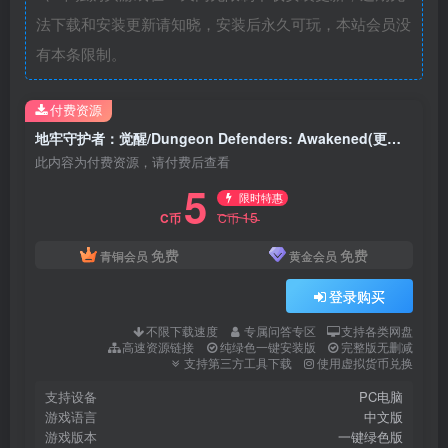
法下载和安装更新请知晓，安装后永久可玩，本站会员没
有本条限制。
付费资源
地牢守护者：觉醒/Dungeon Defenders: Awakened(更新2.0版)
此内容为付费资源，请付费后查看
5
限时特惠
15
C币
C币
免费
免费
青铜会员
黄金会员
登录购买
不限下载速度
专属问答专区
支持各类网盘
高速资源链接
纯绿色一键安装版
完整版无删减
支持第三方工具下载
使用虚拟货币兑换
支持设备
PC电脑
游戏语言
中文版
游戏版本
一键绿色版