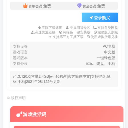
免费
免费
青铜会员
黄金会员
登录购买
不限下载速度
专属问答专区
支持各类网盘
高速资源链接
纯绿色一键安装版
完整版无删减
支持第三方工具下载
使用虚拟货币兑换
支持设备
PC电脑
游戏语言
中文版
游戏版本
一键绿色版
支持外设
鼠标、键盘、手柄
v1.3.120.0|容量2.4GB|win10独占|官方简体中文|支持键盘.鼠
标.手柄|2021年08月22号更新
©
版权声明
游戏激活码