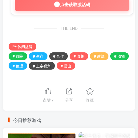
点击获取激活码
THE END
休闲益智
# 冒险
# 生存
# 合作
# 收集
# 建筑
# 动物
# 修理
# 上帝视角
# 雪山
点赞
7
分享
收藏
今日推荐游戏