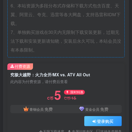
6、本站资源为多段分布式存储和下载方式包含百度、天
翼、阿里云、夸克、迅雷等各大网盘，支持迅雷和IDM下
载。
7、单独购买游戏在30天内无限制下载安装更新，过期无
法下载和安装更新请知晓，安装后永久可玩，本站会员没
有本条限制。
付费资源
究极大越野：火力全开/MX vs. ATV All Out
此内容为付费资源，请付费后查看
5
限时特惠
15
C币
C币
免费
免费
青铜会员
黄金会员
登录购买
不限下载速度
专属问答专区
支持各类网盘