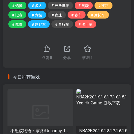
# 选择
# 多人
# 开放世界
# 驾驶
# 技巧
# 比赛
# 竞技
# 竞速
# 赛车
# 摩托车
# 越野
# 越野车
# 自行车
# 卡丁车
点赞
5
分享
收藏
1
今日推荐游戏
不思议物语：寒路/Uncanny Tales: Cold Road