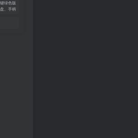
键绿色版
盘、手柄