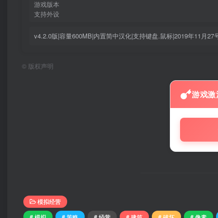
游戏版本
支持外设
v4.2.0版|容量600MB|内置简中汉化|支持键盘.鼠标|2019年11月2
©
版权声明
游戏激
模拟经营
# 模拟
# 策略
# 经营
# 建筑
# 破坏
# 像素