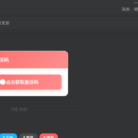
一
鼠标、键
7号更新
活码
点击获取激活码
THE END
# 实验
# 警察
# 搬家