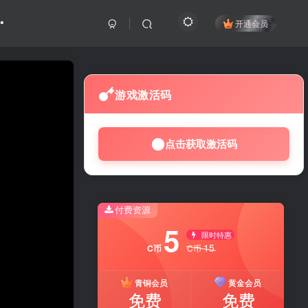
开通会员
游戏激活码
点击获取激活码
付费资源
5
限时特惠
15
C币
C币
青铜会员
黄金会员
免费
免费