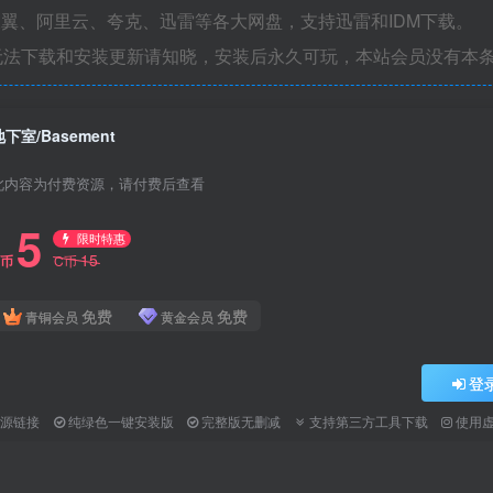
翼、阿里云、夸克、迅雷等各大网盘，支持迅雷和IDM下载。
无法下载和安装更新请知晓，安装后永久可玩，本站会员没有本
地下室/Basement
此内容为付费资源，请付费后查看
5
限时特惠
15
C币
C币
免费
免费
青铜会员
黄金会员
登
资源链接
纯绿色一键安装版
完整版无删减
支持第三方工具下载
使用