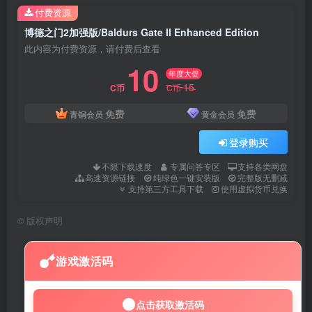
付费资源
博德之门2加强版/Baldurs Gate II Enhanced Edition
此内容为付费资源，请付费后查看
10
年度大促
15
C币
C币
免费
免费
青铜会员
黄金会员
登录购买
不限下载速度
专属问答专区
支持各类网盘
高速资源链接
纯绿色一键安装版
完整版无删减
支持第三方工具下载
使用虚拟货币兑换
©
版权声明
游戏激活码
点击获取激活码