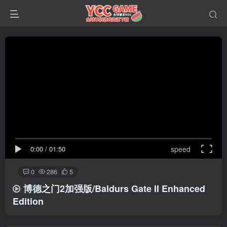
0:00
/
01:50
speed
0
286
5
博德之门2加强版/Baldurs Gate II Enhanced
Edition