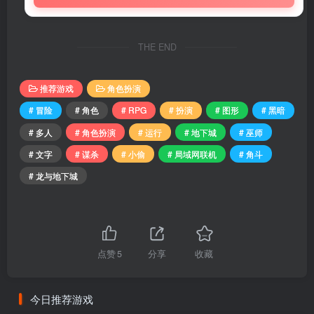
THE END
推荐游戏
角色扮演
# 冒险
# 角色
# RPG
# 扮演
# 图形
# 黑暗
# 多人
# 角色扮演
# 运行
# 地下城
# 巫师
# 文字
# 谋杀
# 小偷
# 局域网联机
# 角斗
# 龙与地下城
点赞
5
分享
收藏
今日推荐游戏