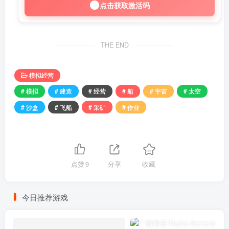
点击获取激活码
THE END
模拟经营
# 模拟
# 建造
# 经营
# 船
# 宇宙
# 太空
# 沙盒
# 飞船
# 采矿
# 作业
点赞
9
分享
收藏
今日推荐游戏