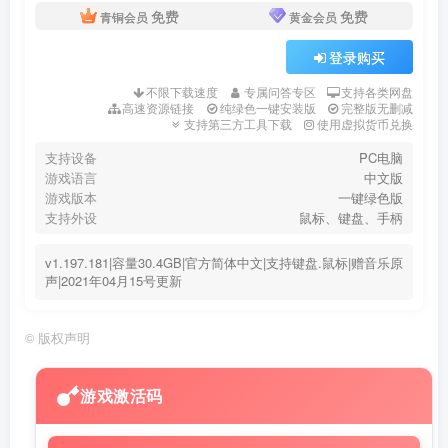
免费
免费
青铜会员
黄金会员
登录购买
不限下载速度
专属问答专区
支持各类网盘
高速资源链接
纯绿色一键安装版
完整版无删减
支持第三方工具下载
使用虚拟货币兑换
支持设备
PC电脑
游戏语言
中文版
游戏版本
一键绿色版
支持外设
鼠标、键盘、手柄
v1.197.181|容量30.4GB|官方简体中文|支持键盘.鼠标|赠音乐原
声|2021年04月15号更新
©
版权声明
游戏激活码