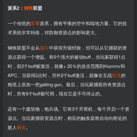
派系2：
钢铁
联盟
一个传统的
军事
派系，拥有平衡的空中和陆地力量。它的技
术系统非常特殊，对防御资源点的影响更大。
钢铁联盟不会从
战斗
中获得升级经验，但可以从它捕获的资
源点获得一个增益。有6个强大的被动buff，当玩家获得1点
时，前2个buff被激活，就像+ 20％的攻击范围到Hummv和
APC。当获得2点时，另外2个buff激活，就像在主战
坦克
的
炮塔上添加一把gatting gun。最后，当玩家捕获所有资源点
时，所有6个buff都可用，现在它是不可停止的。
还有一个建筑物，炮兵场。它有3个开胃机，每个开启一个资
源点。当玩家捕获资源点时，相应的触发器将自动向附近的
敌人
射击
。