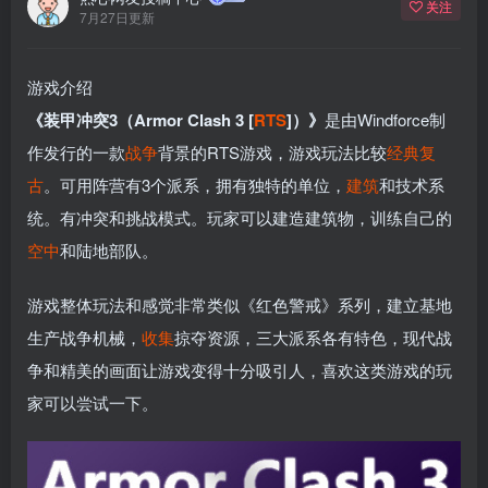
关注
7月27日更新
游戏介绍
《装甲冲突3（Armor Clash 3 [
RTS
]）》
是由Windforce制
作发行的一款
战争
背景的RTS游戏，游戏玩法比较
经典
复
古
。可用阵营有3个派系，拥有独特的单位，
建筑
和技术系
统。有冲突和挑战模式。玩家可以建造建筑物，训练自己的
空中
和陆地部队。
游戏整体玩法和感觉非常类似《红色警戒》系列，建立基地
生产战争机械，
收集
掠夺资源，三大派系各有特色，现代战
争和精美的画面让游戏变得十分吸引人，喜欢这类游戏的玩
家可以尝试一下。