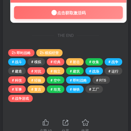
点击获取激活码
THE END
即时战略
模拟经营
# 战斗
# 模拟
# 经典
# 射击
# 收集
# 战争
# 建造
# 对抗
# 独立
# 建筑
# 战场
# 运行
# 科技
# 经验
# 空中
# 即时战略
# RTS
# 军事
# 复古
# 坦克
# 钢铁
# 工厂
# 战争游戏
点赞
10
分享
收藏