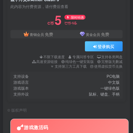
此内容为付费资源，请付费后查看
5
限时特惠
15
C币
C币
免费
免费
青铜会员
黄金会员
登录购买
不限下载速度
专属问答专区
支持各类网盘
高速资源链接
纯绿色一键安装版
完整版无删减
支持第三方工具下载
使用虚拟货币兑换
支持设备
PC电脑
游戏语言
中文版
游戏版本
一键绿色版
支持外设
鼠标、键盘、手柄
©
版权声明
游戏激活码