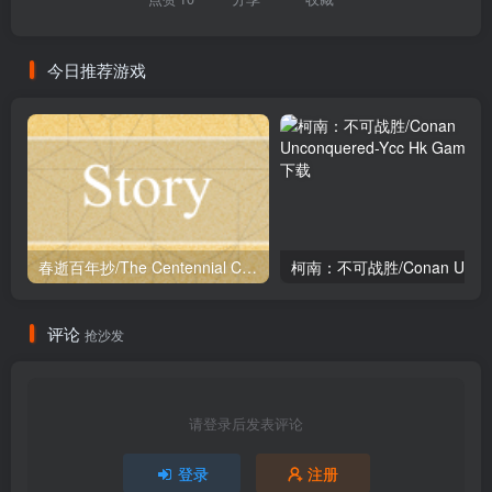
今日推荐游戏
春逝百年抄/The Centennial Case: A Shijima Story
柯南：
评论
抢沙发
请登录后发表评论
登录
注册