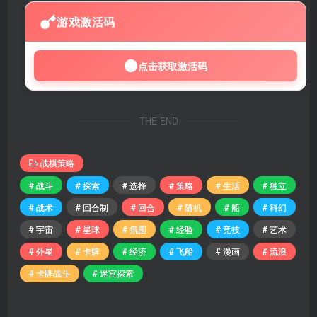
游戏激活码
点击获取激活码
THE END
战棋策略
# 战斗
# 探索
# 选择
# 策略
# 生活
# 独立
# 战术
# 回合制
# 回合
# 随机
# 船
# 科幻
# 宇宙
# 星球
# 氛围
# 经验
# 竞技
# 艺术
# 外星
# 卡牌
# 经济
# 飞船
# 漫画
# 流浪
# 卡牌战斗
# 迷宫探索