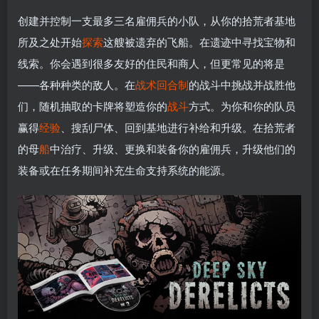
创建并控制一支最多三名雇佣兵的小队，从你的拾荒者基地
所及之处开始
探索
这艘被遗弃的飞船。在遗迹中寻找宝物和
线索。你会遇到很多友好的住民和商人，但更常见的将是
——各种种类的敌人。在
战术
回合制
的战斗中挑战并战胜他
们，随机抽取的卡牌将塑造你的
战斗
方式。为你和你的队员
赢得
经验
、搜刮尸体、回到基地进行补给和升级。在拾荒者
的母
船
中治疗、升级、更换和装备你的雇佣兵，升级他们的
装备或在任务期间补充生命支持系统的能源。