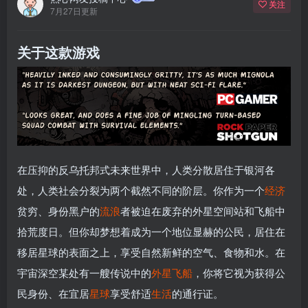
关注
7月27日更新
关于这款游戏
在压抑的反乌托邦式未来世界中，人类分散居住于银河各
处，人类社会分裂为两个截然不同的阶层。你作为一个
经济
贫穷、身份黑户的
流浪
者被迫在废弃的外星空间站和飞船中
拾荒度日。但你却梦想着成为一个地位显赫的公民，居住在
移居星球的表面之上，享受自然新鲜的空气、食物和水。在
宇宙深空某处有一艘传说中的
外星
飞船
，你将它视为获得公
民身份、在宜居
星球
享受舒适
生活
的通行证。