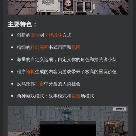
主要特色：
创新的
回合
制
卡牌战斗
方式
精细的
科幻
漫画
书式画面和
氛围
海量的自定义选项，自定义你的角色和拾荒者小队
程序
随机
生成的内容为游戏带来了极高的重玩价值
反乌托邦
宇宙
中分裂的人类社会
两种游戏模式：故事模式和
竞技
场模式