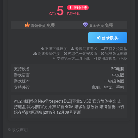
5
限时特惠
15
C币
C币
免费
免费
青铜会员
黄金会员
登录购买
不限下载速度
专属问答专区
支持各类网盘
高速资源链接
纯绿色一键安装版
完整版无删减
支持第三方工具下载
使用虚拟货币兑换
支持设备
PC电脑
游戏语言
中文版
游戏版本
一键绿色版
支持外设
鼠标、键盘、手柄
v1.2.4版|整合NewProspectsDLC|容量2.3GB|官方简体中文|支
持键盘.鼠标|赠官方原声12首BGM|赠多项修改器|赠满信誉cc初
始存档|赠原画集|2019年12月09号更新
©
版权声明