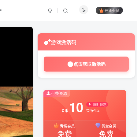
开通会员
游戏激活码
点击获取激活码
付费资源
10
限时特惠
15
C币
C币
青铜会员
黄金会员
免费
免费