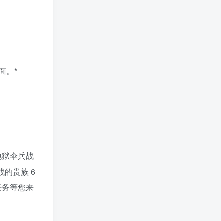
面。*
地狱伞兵战
的贵族 6
役任务等您来