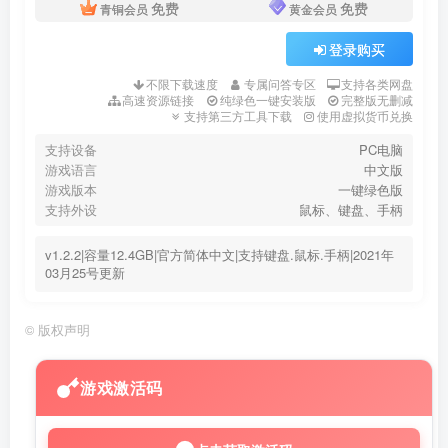
免费
免费
青铜会员
黄金会员
登录购买
不限下载速度
专属问答专区
支持各类网盘
高速资源链接
纯绿色一键安装版
完整版无删减
支持第三方工具下载
使用虚拟货币兑换
支持设备
PC电脑
游戏语言
中文版
游戏版本
一键绿色版
支持外设
鼠标、键盘、手柄
v1.2.2|容量12.4GB|官方简体中文|支持键盘.鼠标.手柄|2021年
03月25号更新
©
版权声明
游戏激活码