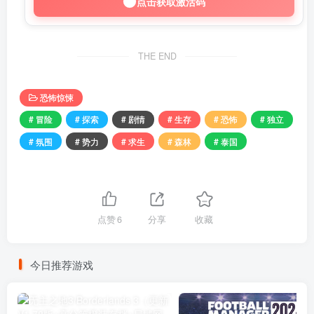
点击获取激活码
THE END
恐怖惊悚
# 冒险
# 探索
# 剧情
# 生存
# 恐怖
# 独立
# 氛围
# 势力
# 求生
# 森林
# 泰国
点赞
6
分享
收藏
今日推荐游戏