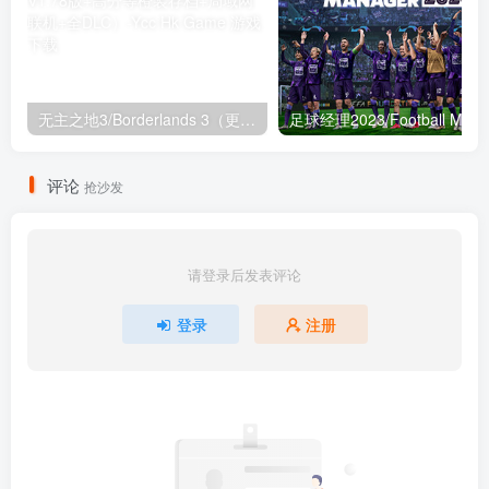
无主之地3/Borderlands 3（更新V1.78版+高分等橙装存档+局域网联机+全DLC）
评论
抢沙发
请登录后发表评论
登录
注册