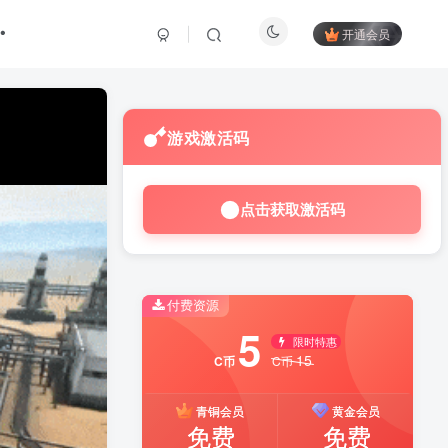
开通会员
游戏激活码
点击获取激活码
付费资源
5
限时特惠
15
C币
C币
青铜会员
黄金会员
免费
免费