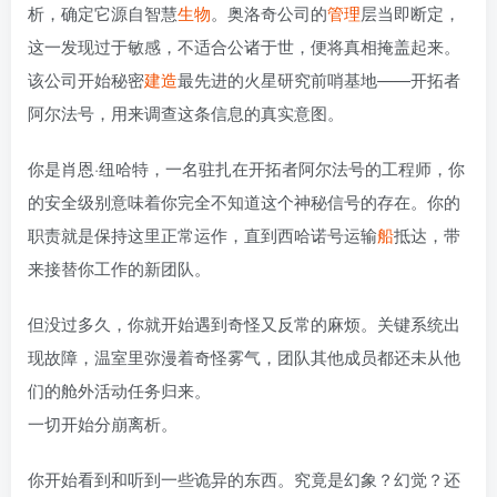
析，确定它源自智慧
生物
。奥洛奇公司的
管理
层当即断定，
这一发现过于敏感，不适合公诸于世，便将真相掩盖起来。
该公司开始秘密
建造
最先进的火星研究前哨基地——开拓者
阿尔法号，用来调查这条信息的真实意图。
你是肖恩·纽哈特，一名驻扎在开拓者阿尔法号的工程师，你
的安全级别意味着你完全不知道这个神秘信号的存在。你的
职责就是保持这里正常运作，直到西哈诺号运输
船
抵达，带
来接替你工作的新团队。
但没过多久，你就开始遇到奇怪又反常的麻烦。关键系统出
现故障，温室里弥漫着奇怪雾气，团队其他成员都还未从他
们的舱外活动任务归来。
一切开始分崩离析。
你开始看到和听到一些诡异的东西。究竟是幻象？幻觉？还