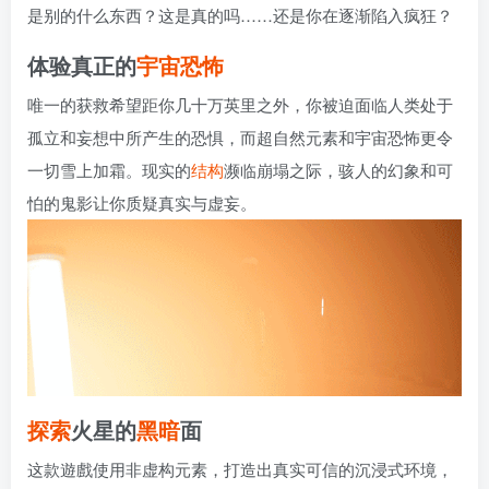
是别的什么东西？这是真的吗……还是你在逐渐陷入疯狂？
体验真正的
宇宙
恐怖
唯一的获救希望距你几十万英里之外，你被迫面临人类处于
孤立和妄想中所产生的恐惧，而超自然元素和宇宙恐怖更令
一切雪上加霜。现实的
结构
濒临崩塌之际，骇人的幻象和可
怕的鬼影让你质疑真实与虚妄。
探索
火星的
黑暗
面
这款遊戲使用非虚构元素，打造出真实可信的沉浸式环境，