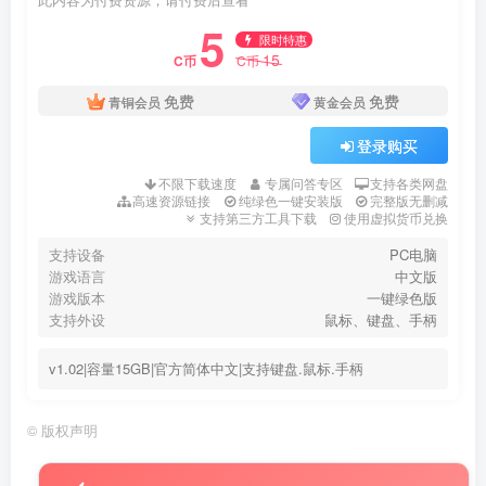
此内容为付费资源，请付费后查看
5
限时特惠
15
C币
C币
免费
免费
青铜会员
黄金会员
登录购买
不限下载速度
专属问答专区
支持各类网盘
高速资源链接
纯绿色一键安装版
完整版无删减
支持第三方工具下载
使用虚拟货币兑换
支持设备
PC电脑
游戏语言
中文版
游戏版本
一键绿色版
支持外设
鼠标、键盘、手柄
v1.02|容量15GB|官方简体中文|支持键盘.鼠标.手柄
©
版权声明