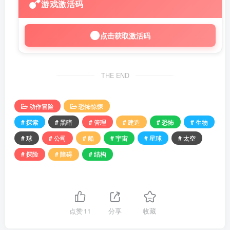
游戏激活码
点击获取激活码
THE END
动作冒险
恐怖惊悚
# 探索
# 黑暗
# 管理
# 建造
# 恐怖
# 生物
# 球
# 公司
# 船
# 宇宙
# 星球
# 太空
# 探险
# 障碍
# 结构
点赞
11
分享
收藏