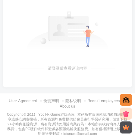
请登录后查看评论内容
User Agreement
免责声明
隐私说明
Recruit employees
About us
Copyright © 2022 ·
Ycc Hk Game游戏仓库
· 本站所有資源來源均來自網絡分
享或熱心網友投稿，所有資源均免費提供給會員進行學習研究用，請於下載
24小時內刪除資源，所有資源請勿用於商業行為！本站所有收費均為人工服
務費，包含PC硬件軟件和遊戲各類報錯解決服務費。如有侵權請附上版權證
明發送至郵箱：feicnprg@gmail.com