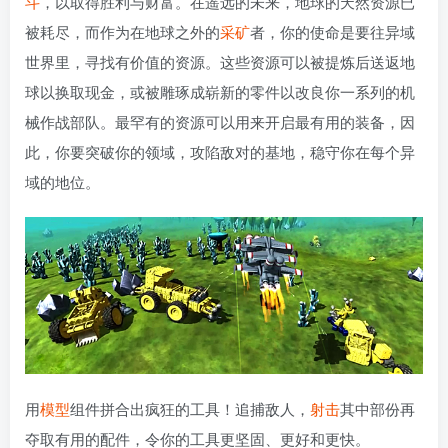
斗
，以取得胜利与财富。在遥远的未来，地球的天然资源已
被耗尽，而作为在地球之外的
采矿
者，你的使命是要往异域
世界里，寻找有价值的资源。这些资源可以被提炼后送返地
球以换取现金，或被雕琢成崭新的零件以改良你一系列的机
械作战部队。最罕有的资源可以用来开启最有用的装备，因
此，你要突破你的领域，攻陷敌对的基地，稳守你在每个异
域的地位。
用
模型
组件拼合出疯狂的工具！追捕敌人，
射击
其中部份再
夺取有用的配件，令你的工具更坚固、更好和更快。