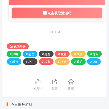
点击获取激活码
THE END
休闲益智
# 策略
# 射击
# 建造
# 独立
# 战棋
# 休闲
# 科技
# 格斗
# 模型
# 坦克
# 采矿
# DIY
点赞
7
分享
收藏
今日推荐游戏