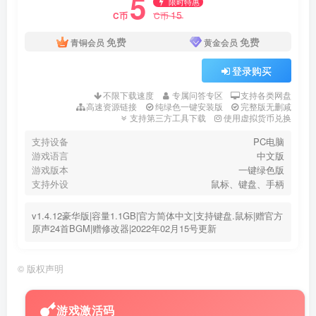
5
限时特惠
15
C币
C币
免费
免费
青铜会员
黄金会员
登录购买
不限下载速度
专属问答专区
支持各类网盘
高速资源链接
纯绿色一键安装版
完整版无删减
支持第三方工具下载
使用虚拟货币兑换
支持设备
PC电脑
游戏语言
中文版
游戏版本
一键绿色版
支持外设
鼠标、键盘、手柄
v1.4.12豪华版|容量1.1GB|官方简体中文|支持键盘.鼠标|赠官方
原声24首BGM|赠修改器|2022年02月15号更新
©
版权声明
游戏激活码