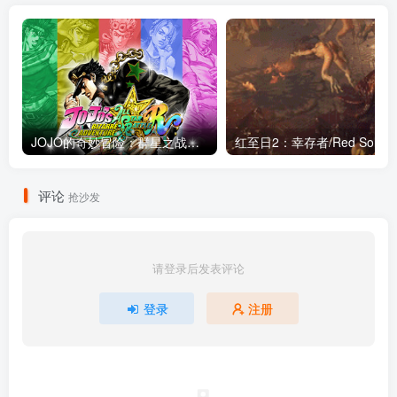
JOJO的奇妙冒险：群星之战重制版/JoJo’s Bizarre Adventure: All-Star Battle R（更新v2.3.0重制版+透龙DLC+全DLC）
红至日2：幸存
评论
抢沙发
请登录后发表评论
登录
注册