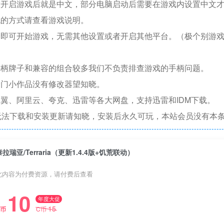
置开启游戏后就是中文，部分电脑启动后需要在游戏内设置中文
机的方式请查看游戏说明。
捷即可开始游戏，无需其他设置或者开启其他平台。（极个别游
手柄牌子和兼容的组合较多我们不负责排查游戏的手柄问题。
冷门小作品没有修改器望知晓。
翼、阿里云、夸克、迅雷等各大网盘，支持迅雷和IDM下载。
无法下载和安装更新请知晓，安装后永久可玩，本站会员没有本
泰拉瑞亚/Terraria（更新1.4.4版+饥荒联动）
此内容为付费资源，请付费后查看
10
年度大促
15
C币
C币