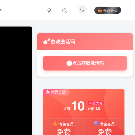
开通会员
游戏激活码
点击获取激活码
付费资源
10
年度大促
15
C币
C币
青铜会员
黄金会员
免费
免费