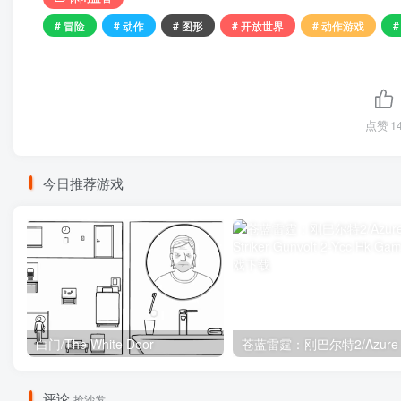
# 冒险
# 动作
# 图形
# 开放世界
# 动作游戏
#
点赞
1
今日推荐游戏
白门/The White Door
评论
抢沙发