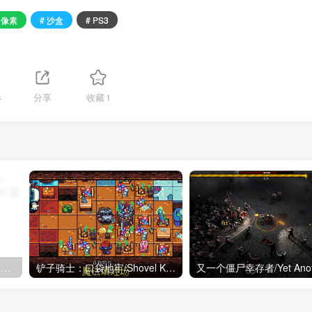
 像素
# 沙盒
# PS3
4
分享
收藏
1
苍蓝雷霆：刚巴尔特2/Azure Striker Gunvolt 2
铲子骑士：口袋地牢/Shovel Knight Pocket Dungeon