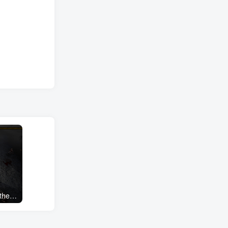
又一个僵尸幸存者/Yet Another Zombie Survivors（0.8数字版+预购奖励+全DLC）