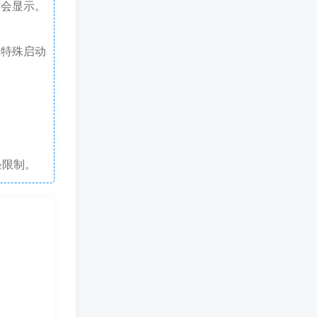
才会显示。
戏特殊启动
条限制。