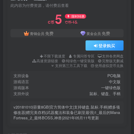
此内容为付费资源，请付费后查看
5
限时特惠
15
C币
C币
免费
免费
青铜会员
黄金会员
登录购买
不限下载速度
专属问答专区
支持各类网盘
高速资源链接
纯绿色一键安装版
完整版无删减
支持第三方工具下载
使用虚拟货币兑换
支持设备
PC电脑
游戏语言
中文版
游戏版本
一键绿色版
支持外设
鼠标、键盘、手柄
v20181010|容量8GB|官方简体中文|支持键盘.鼠标.手柄|赠多项
修改器|赠完美存档(武器魔法和装备已刷至最强)1_最后的Mana
Fortress_2_最终BOSS,神兽|2021年05月11号更新