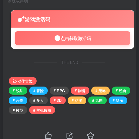
©
版权声明
游戏激活码
点击获取激活码
THE END
动作冒险
# 战斗
# 冒险
# RPG
# 剧情
# 策略
# 经典
# 合作
# 多人
# 3D
# 动漫
# 氛围
# 华丽
# 模型
# 主机移植