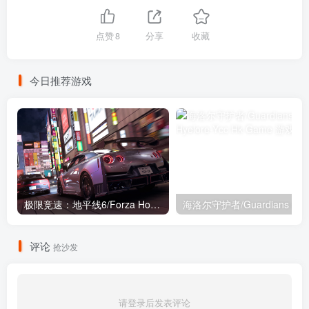
点赞
8
分享
收藏
今日推荐游戏
极限竞速：地平线6/Forza Horizon 6（更新尊享正式版+全DLC+全中文语音+日语氛围）
评论
抢沙发
请登录后发表评论