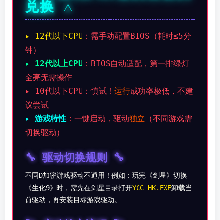
兑换 ⚠️
▸ 12代以下CPU
：需手动配置BIOS（耗时≤5分
钟）
▸ 12代以上CPU
：BIOS自动适配，第一排绿灯
全亮无需操作
▸ 10代以下CPU
：慎试！
运行
成功率极低，不建
议尝试
▸ 游戏特性
：一键启动，驱动
独立
（不同游戏需
切换驱动）
🔧 驱动切换规则 🔧
不同D加密游戏驱动不通用！例如：玩完《剑星》切换
《生化9》时，需先在剑星目录打开
YCC HK.EXE
卸载当
前驱动，再安装目标游戏驱动。