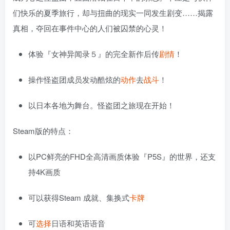
们快乐的夏季旅行，却与扭曲的现实一同发生剧变……揭露
真相，夺回在事件中心的人们被囚禁的心灵！
体验『女神异闻录５』的完全新作后传
剧情
！
操作怪盗团成员发动酷炫的
动作
去
战斗
！
以日本各地为舞台。怪盗团之旅现在开始！
Steam版的特点：
以PC鲜亮的FHD全高清画质体验『P5S』的世界，还支
持4K画质
可以获得Steam 成就、集换式
卡牌
可
选择
日语和英语语音