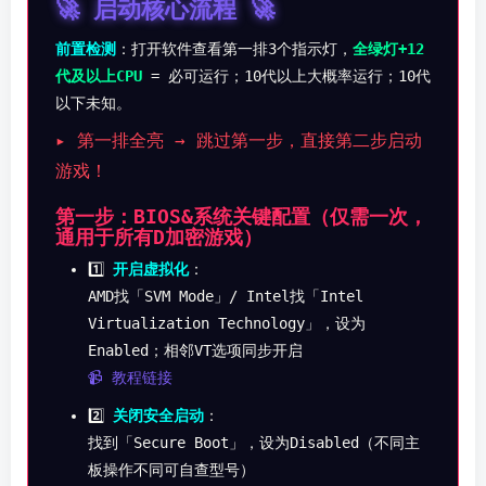
🚀 启动核心流程 🚀
前置检测
：打开软件查看第一排3个指示灯，
全绿灯+12
代及以上CPU
= 必可运行；10代以上大概率运行；10代
以下未知。
▸ 第一排全亮 → 跳过第一步，直接第二步启动
游戏！
第一步：BIOS&系统关键配置（仅需一次，
通用于所有D加密游戏）
1️⃣
开启虚拟化
：
AMD找「SVM Mode」/ Intel找「Intel
Virtualization Technology」，设为
Enabled；相邻VT选项同步开启
📹 教程链接
2️⃣
关闭安全启动
：
找到「Secure Boot」，设为Disabled（不同主
板操作不同可自查型号）