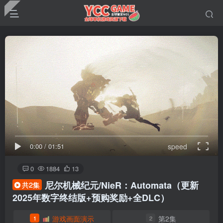
0:00
/
01:51
speed
0
1884
13
尼尔机械纪元/NieR：Automata
（更新
共2集
2025年数字终结版+预购奖励+全DLC）
游戏画面演示
第2集
1
2