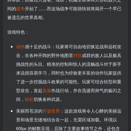
间的
战争
开始了……而这场战争可能很快就将揭开一个早已
被遗忘的世界真相。
游戏特色：
动作
感十足的战斗：玩家将可自由地切换近战和远程攻
击，在各种开阔的野外地图里
对抗
成群的敌人以及极具
挑战性的头目。精准的控制和惊人的流畅战斗对于新手
来说很容易学习，同时也为经验更丰富的动作玩家提供
了进一步挖掘战斗效果的可能性。玩家可结合轻型和重
型攻击，发起
高速
作战行动，并在迅捷而帅气的躲闪之
间，
轻松
切换各种武器。
美丽而苍凉的
开放世界
：这款游戏将令人心醉的美丽远
景和场景无缝地结合在一起，无需区域加载。环境以
60fps 的帧数呈现；且除了主要故事情节之外，还包含