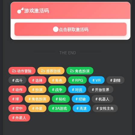
游戏激活码
点击获取激活码
THE END
动作冒险
推荐游戏
角色扮演
# 战斗
# 选择
# 角色
# RPG
# VR
# 剧情
# 动作
# 扮演
# 战争
# 对抗
# 开放世界
# 球
# 角色扮演
# 轻松
# 经验
# 机器人
# 空中
# 外星
# 3A游戏
# 高速
# 女性主角
# 外星人