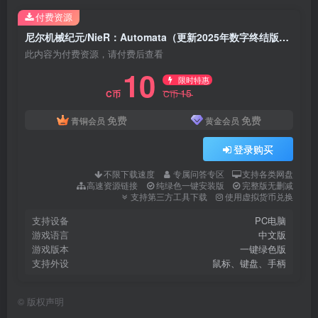
付费资源
尼尔机械纪元/NieR：Automata（更新2025年数字终结版+预购奖励+全DLC）
此内容为付费资源，请付费后查看
10
限时特惠
15
C币
C币
免费
免费
青铜会员
黄金会员
登录购买
不限下载速度
专属问答专区
支持各类网盘
高速资源链接
纯绿色一键安装版
完整版无删减
支持第三方工具下载
使用虚拟货币兑换
支持设备
PC电脑
游戏语言
中文版
游戏版本
一键绿色版
支持外设
鼠标、键盘、手柄
©
版权声明