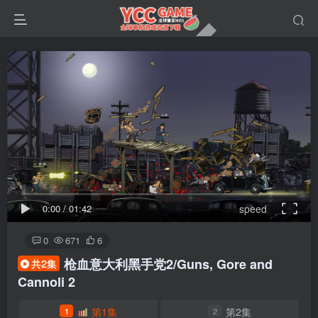
0:00
/
01:42
speed
0
671
6
枪血意大利黑手党2/Guns, Gore and
共2集
Cannoli 2
第1集
第2集
1
2