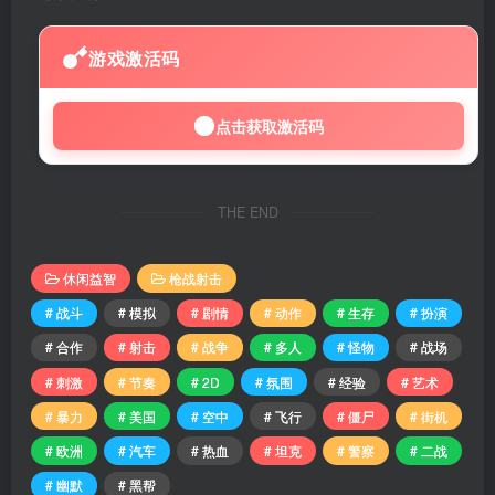
游戏激活码
点击获取激活码
THE END
休闲益智
枪战射击
# 战斗
# 模拟
# 剧情
# 动作
# 生存
# 扮演
# 合作
# 射击
# 战争
# 多人
# 怪物
# 战场
# 刺激
# 节奏
# 2D
# 氛围
# 经验
# 艺术
# 暴力
# 美国
# 空中
# 飞行
# 僵尸
# 街机
# 欧洲
# 汽车
# 热血
# 坦克
# 警察
# 二战
# 幽默
# 黑帮