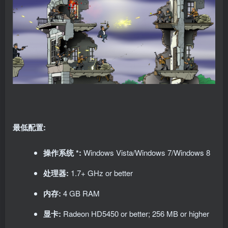
最低配置:
操作系统 *:
Windows Vista/Windows 7/Windows 8
处理器:
1.7+ GHz or better
内存:
4 GB RAM
显卡:
Radeon HD5450 or better; 256 MB or higher