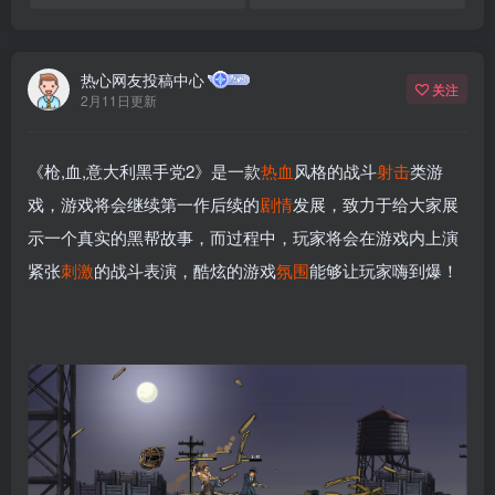
热心网友投稿中心
关注
2月11日更新
《枪,血,意大利黑手党2》是一款
热血
风格的战斗
射击
类游
戏，游戏将会继续第一作后续的
剧情
发展，致力于给大家展
示一个真实的黑帮故事，而过程中，玩家将会在游戏内上演
紧张
刺激
的战斗表演，酷炫的游戏
氛围
能够让玩家嗨到爆！