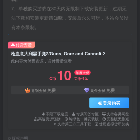
7、单独购买游戏在30天内无限制下载安装更新，过期无
法下载和安装更新请知晓，安装后永久可玩，本站会员没
有本条限制。
付费资源
枪血意大利黑手党2/Guns, Gore and Cannoli 2
此内容为付费资源，请付费后查看
10
年度大促
15
C币
C币
免费
免费
青铜会员
黄金会员
登录购买
不限下载速度
专属问答专区
支持各类网盘
高速资源链接
纯绿色一键安装版
完整版无删减
支持第三方工具下载
使用虚拟货币兑换
©
版权声明