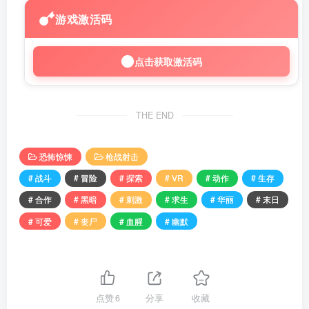
游戏激活码
点击获取激活码
THE END
恐怖惊悚
枪战射击
# 战斗
# 冒险
# 探索
# VR
# 动作
# 生存
# 合作
# 黑暗
# 刺激
# 求生
# 华丽
# 末日
# 可爱
# 丧尸
# 血腥
# 幽默
点赞
6
分享
收藏