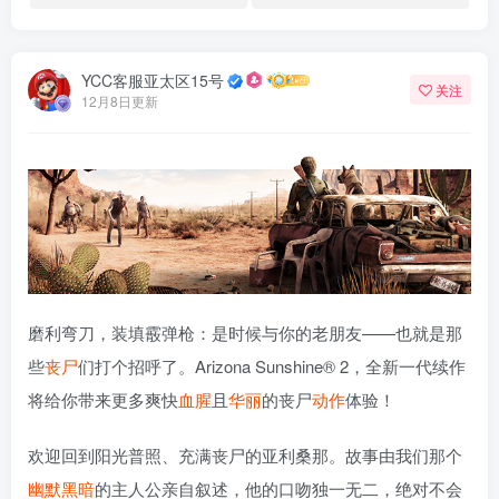
YCC客服亚太区15号
关注
12月8日更新
磨利弯刀，装填霰弹枪：是时候与你的老朋友——也就是那
些
丧尸
们打个招呼了。Arizona Sunshine® 2，全新一代续作
将给你带来更多爽快
血腥
且
华丽
的丧尸
动作
体验！
欢迎回到阳光普照、充满丧尸的亚利桑那。故事由我们那个
幽默
黑暗
的主人公亲自叙述，他的口吻独一无二，绝对不会