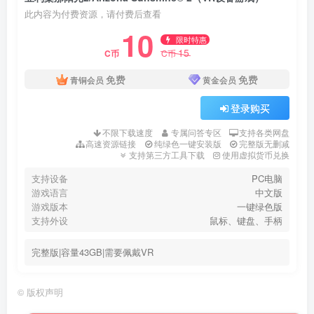
此内容为付费资源，请付费后查看
10
限时特惠
15
C币
C币
免费
免费
青铜会员
黄金会员
登录购买
不限下载速度
专属问答专区
支持各类网盘
高速资源链接
纯绿色一键安装版
完整版无删减
支持第三方工具下载
使用虚拟货币兑换
支持设备
PC电脑
游戏语言
中文版
游戏版本
一键绿色版
支持外设
鼠标、键盘、手柄
完整版|容量43GB|需要佩戴VR
©
版权声明