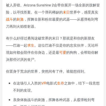
被人弄错。Arizona Sunshine 2会带你展开一场全新的肢解冒
险，以寻找答案。在一个弹药稀缺的
末日
世界中，感受真实
战斗
的
刺激
，挥舞全新和粉丝最爱的武器——从霰弹枪到弯
刀再到火焰喷射器。
有什么好得过勇闯这破世界的末日？那就是和你的新朋友
——巴迪一起
求生
。这位巴迪不仅是你的忠实伙伴，无论环
境如何都会陪伴在你身边，还是最
可爱
的狗狗，会帮助你解
决那些讨厌的丧尸。
你置身于荒凉的世界，突然间有了伴。谁能想得到。
在这场引人入胜的
VR
电影式
生存
之旅中，结下一段意想
不到的友谊。
亲身体验战斗的刺激，挥舞各种武器，从霰弹枪到弯