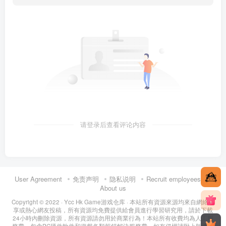
请登录后查看评论内容
User Agreement
免责声明
隐私说明
Recruit employees
About us
Copyright © 2022 ·
Ycc Hk Game游戏仓库
· 本站所有資源來源均來自網絡分
享或熱心網友投稿，所有資源均免費提供給會員進行學習研究用，請於下載
24小時內刪除資源，所有資源請勿用於商業行為！本站所有收費均為人工服
務費，包含PC硬件軟件和遊戲各類報錯解決服務費。如有侵權請附上版權證