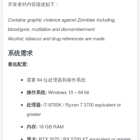
开发者对内容描述如下：
Contains graphic violence against Zombies including,
blood/gore, mutilation and dismemberment.
Alcohol, tobacco and drug references are made.
系统需求
最低配置:
需要 64 位处理器和操作系统
操作系统:
Windows 10 – 64 bit
处理器:
i7-9700K / Ryzen 7 3700 equivalent or
greater
内存:
16 GB RAM
显卡:
RTX 2070 / RX 5700 XT equivalent or greater