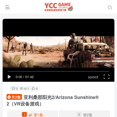
0:00
/
01:42
speed
0
411
6
亚利桑那阳光2/Arizona Sunshine®
共2集
2
（VR设备游戏）
第1集
第2集
1
2