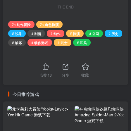
THE END
动作冒险
角色扮演
# 战斗
# 剧情
# 动作
# 扮演
# 公司
# 历史
# 破坏
# 动作游戏
# 武士
# 和风
点赞
13
分享
收藏
今日推荐游戏