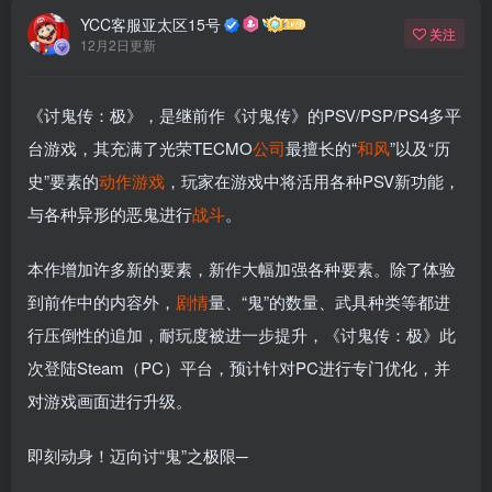
YCC客服亚太区15号
关注
12月2日更新
《讨鬼传：极》，是继前作《讨鬼传》的PSV/PSP/PS4多平
台游戏，其充满了光荣TECMO
公司
最擅长的“
和风
”以及“历
史”要素的
动作游戏
，玩家在游戏中将活用各种PSV新功能，
与各种异形的恶鬼进行
战斗
。
本作增加许多新的要素，新作大幅加强各种要素。除了体验
到前作中的内容外，
剧情
量、“鬼”的数量、武具种类等都进
行压倒性的追加，耐玩度被进一步提升，《讨鬼传：极》此
次登陆Steam（PC）平台，预计针对PC进行专门优化，并
对游戏画面进行升级。
即刻动身！迈向讨“鬼”之极限─