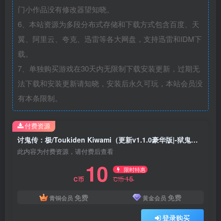
门小作品没有修改器望知晓。
6、本站资源为多段分布式存储和下载方式包含百度、天
翼、阿里云、夸克、迅雷等各大网盘，支持迅雷和IDM下
载。
7、单独购买游戏在30天内无限制下载安装更新，过期无
法下载和安装更新请知晓，安装后永久可玩，本站会员没
有本条限制。
付费资源
讨鬼传：极/Toukiden Kiwami（更新v1.1.0豪华版|-狱鬼漩涡-桜花斩魔+全DLC）
此内容为付费资源，请付费后查看
10
限时特惠
15
C币
C币
免费
免费
青铜会员
黄金会员
登录购买