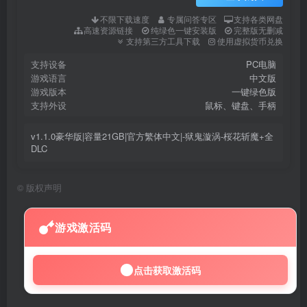
不限下载速度
专属问答专区
支持各类网盘
高速资源链接
纯绿色一键安装版
完整版无删减
支持第三方工具下载
使用虚拟货币兑换
支持设备
PC电脑
游戏语言
中文版
游戏版本
一键绿色版
支持外设
鼠标、键盘、手柄
v1.1.0豪华版|容量21GB|官方繁体中文|-狱鬼漩涡-桜花斩魔+全
DLC
©
版权声明
游戏激活码
点击获取激活码