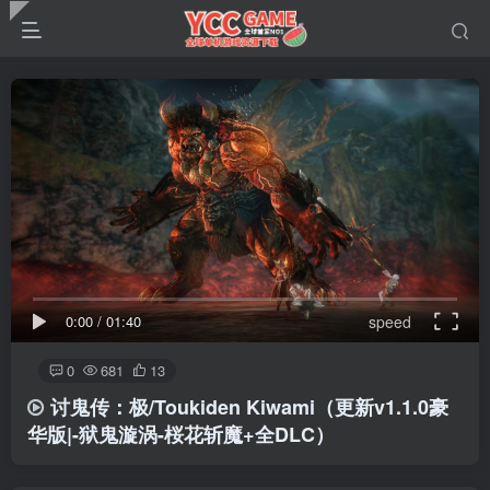
0:00
/
01:40
speed
0
681
13
讨鬼传：极/Toukiden Kiwami
（更新v1.1.0豪
华版|-狱鬼漩涡-桜花斩魔+全DLC）