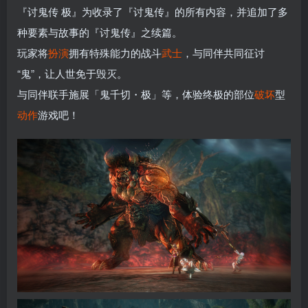
『讨鬼传 极』为收录了『讨鬼传』的所有内容，并追加了多
种要素与故事的『讨鬼传』之续篇。
玩家将
扮演
拥有特殊能力的战斗
武士
，与同伴共同征讨
“鬼”，让人世免于毁灭。
与同伴联手施展「鬼千切・极」等，体验终极的部位
破坏
型
动作
游戏吧！