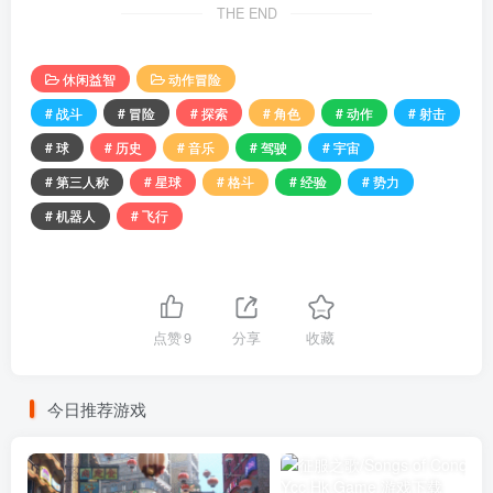
THE END
休闲益智
动作冒险
# 战斗
# 冒险
# 探索
# 角色
# 动作
# 射击
# 球
# 历史
# 音乐
# 驾驶
# 宇宙
# 第三人称
# 星球
# 格斗
# 经验
# 势力
# 机器人
# 飞行
点赞
9
分享
收藏
今日推荐游戏