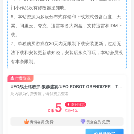
门小作品没有修改器望知晓。
6、本站资源为多段分布式存储和下载方式包含百度、天
翼、阿里云、夸克、迅雷等各大网盘，支持迅雷和IDM下
载。
7、单独购买游戏在30天内无限制下载安装更新，过期无
法下载和安装更新请知晓，安装后永久可玩，本站会员没
有本条限制。
付费资源
UFO战士格赛弗 狼群盛宴/UFO ROBOT GRENDIZER – The Feast of the Wolves
此内容为付费资源，请付费后查看
5
限时特惠
15
C币
C币
免费
免费
青铜会员
黄金会员
登录购买