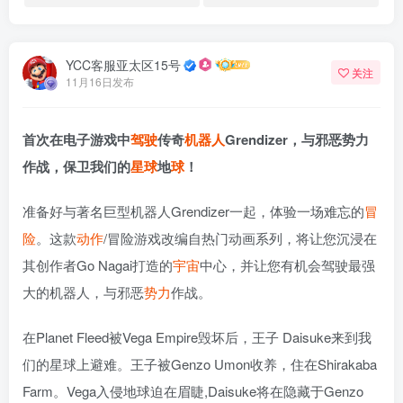
YCC客服亚太区15号
关注
11月16日发布
首次在电子游戏中
驾驶
传奇
机器人
Grendizer，与邪恶势力
作战，保卫我们的
星球
地
球
！
准备好与著名巨型机器人Grendizer一起，体验一场难忘的
冒
险
。这款
动作
/冒险游戏改编自热门动画系列，将让您沉浸在
其创作者Go Nagai打造的
宇宙
中心，并让您有机会驾驶最强
大的机器人，与邪恶
势力
作战。
在Planet Fleed被Vega Empire毁坏后，王子 Daisuke来到我
们的星球上避难。王子被Genzo Umon收养，住在Shirakaba
Farm。Vega入侵地球迫在眉睫,Daisuke将在隐藏于Genzo