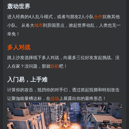
轰动世界
进入经典的4人乱斗模式，或者与朋友2人小队
合作
抗衡其他
小队。 从各大
城市
到异国景点，掀起世界动乱，人类也无一
幸免！
多人
对战
跳上沙发选择线下多人对战，向最多三位好友发起挑战。没
人在家？没问题，那就
联机
吧！
入门易，上手难
计算你的攻击，抵挡你的对手们，透过抓起投掷和特别攻击
让聚伽能量槽达标，在
战场
上展露出你的最终形态！