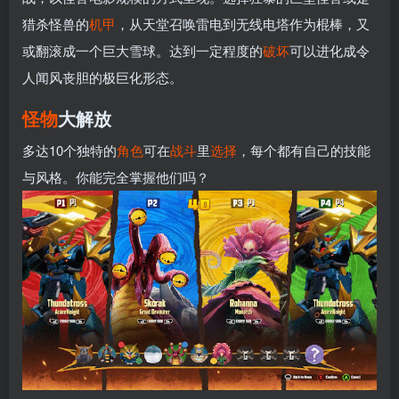
猎杀怪兽的
机甲
，从天堂召唤雷电到无线电塔作为棍棒，又
或翻滚成一个巨大雪球。达到一定程度的
破坏
可以进化成令
人闻风丧胆的极巨化形态。
怪物
大解放
多达10个独特的
角色
可在
战斗
里
选择
，每个都有自己的技能
与风格。你能完全掌握他们吗？