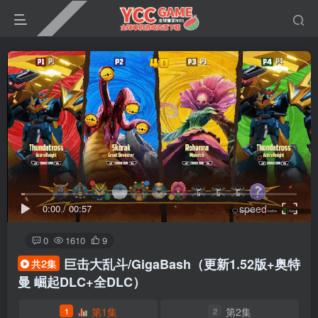
0:00
/
00:57
speed
0
1610
9
巨击大乱斗/GigaBash
（更新1.52版+奥特
共2集
曼 崛起DLC+全DLC）
第1集
第2集
1
2