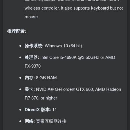
wireless controller. It also supports keyboard but not
mouse.
推荐配置:
操作系统:
Windows 10 (64 bit)
处理器:
Intel Core i5-4690K @3.50GHz or AMD
FX-9370
内存:
8 GB RAM
显卡:
NVIDIA® GeForce® GTX 960, AMD Radeon
R7 370, or higher
DirectX 版本:
11
网络:
宽带互联网连接