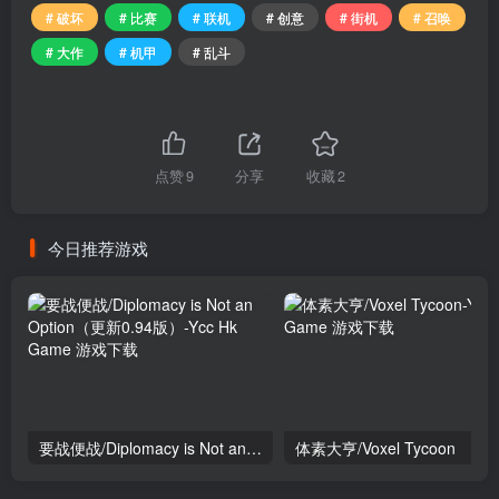
# 破坏
# 比赛
# 联机
# 创意
# 街机
# 召唤
# 大作
# 机甲
# 乱斗
点赞
9
分享
收藏
2
今日推荐游戏
要战便战/Diplomacy is Not an Option（更新0.94版）
体素大亨/Voxel Tycoon