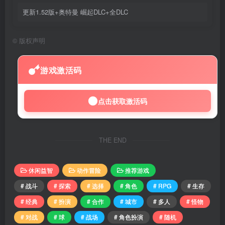
更新1.52版+奥特曼 崛起DLC+全DLC
©
版权声明
游戏激活码
点击获取激活码
THE END
休闲益智
动作冒险
推荐游戏
# 战斗
# 探索
# 选择
# 角色
# RPG
# 生存
# 经典
# 扮演
# 合作
# 城市
# 多人
# 怪物
# 对战
# 球
# 战场
# 角色扮演
# 随机