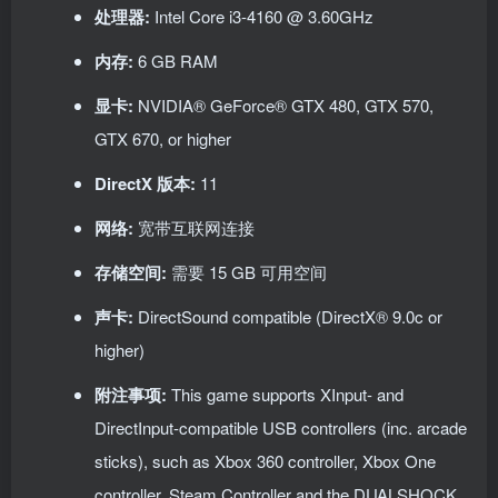
处理器:
Intel Core i3-4160 @ 3.60GHz
内存:
6 GB RAM
显卡:
NVIDIA® GeForce® GTX 480, GTX 570,
GTX 670, or higher
DirectX 版本:
11
网络:
宽带互联网连接
存储空间:
需要 15 GB 可用空间
声卡:
DirectSound compatible (DirectX® 9.0c or
higher)
附注事项:
This game supports XInput- and
DirectInput-compatible USB controllers (inc. arcade
sticks), such as Xbox 360 controller, Xbox One
controller, Steam Controller and the DUALSHOCK