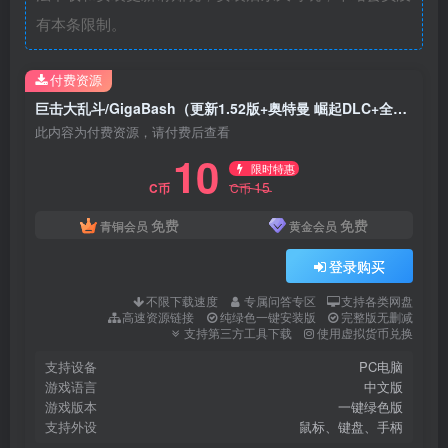
有本条限制。
付费资源
巨击大乱斗/GigaBash（更新1.52版+奥特曼 崛起DLC+全DLC）
此内容为付费资源，请付费后查看
10
限时特惠
15
C币
C币
免费
免费
青铜会员
黄金会员
登录购买
不限下载速度
专属问答专区
支持各类网盘
高速资源链接
纯绿色一键安装版
完整版无删减
支持第三方工具下载
使用虚拟货币兑换
支持设备
PC电脑
游戏语言
中文版
游戏版本
一键绿色版
支持外设
鼠标、键盘、手柄