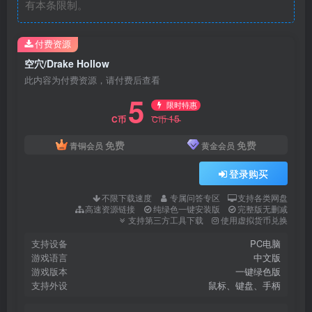
有本条限制。
付费资源
空穴/Drake Hollow
此内容为付费资源，请付费后查看
5
限时特惠
15
C币
C币
免费
免费
青铜会员
黄金会员
登录购买
不限下载速度
专属问答专区
支持各类网盘
高速资源链接
纯绿色一键安装版
完整版无删减
支持第三方工具下载
使用虚拟货币兑换
支持设备
PC电脑
游戏语言
中文版
游戏版本
一键绿色版
支持外设
鼠标、键盘、手柄