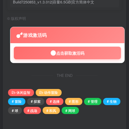
Build7250853_v1.3.012|容量6.5GB|官方简体中文
©
版权声明
游戏激活码
点击获取激活码
THE END
休闲益智
动作冒险
# 冒险
# 探索
# 选择
# 图形
# 管理
# 生物
# 球
# 战场
# 和风
# 网球