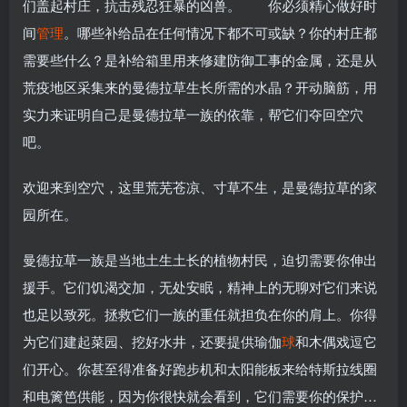
们盖起村庄，抗击残忍狂暴的凶兽。 你必须精心做好时
间
管理
。哪些补给品在任何情况下都不可或缺？你的村庄都
需要些什么？是补给箱里用来修建防御工事的金属，还是从
荒疫地区采集来的曼德拉草生长所需的水晶？开动脑筋，用
实力来证明自己是曼德拉草一族的依靠，帮它们夺回空穴
吧。
欢迎来到空穴，这里荒芜苍凉、寸草不生，是曼德拉草的家
园所在。
曼德拉草一族是当地土生土长的植物村民，迫切需要你伸出
援手。它们饥渴交加，无处安眠，精神上的无聊对它们来说
也足以致死。拯救它们一族的重任就担负在你的肩上。你得
为它们建起菜园、挖好水井，还要提供瑜伽
球
和木偶戏逗它
们开心。你甚至得准备好跑步机和太阳能板来给特斯拉线圈
和电篱笆供能，因为你很快就会看到，它们需要你的保护…