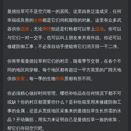
曼德拉草可不是空穴唯一的居民。这里凶兽泛滥成灾，任何
幸福或良善的
生物
都是它们伺机噬咬的对象。这里有众多武
器供你
选择
，无论
网球
拍还是钉枪都可以带上
战场
。你可以
与它们一对一交手，也可以叫上朋友来并肩作战。你还可以
修建防御工事，不必亲自动手便能将它们消灭得一干二净。
你将带着曼德拉草和它们的村庄，随着季节交替，在各个不
同的地区间穿梭。每个地区都有超过一平方英里的广阔天地
供你
探索
，每一季的生物
和风
景都有所不同。
你必须精心做好时间管理。哪些补给品在任何情况下都不可
或缺？你的村庄都需要些什么？是补给箱里用来修建防御工
事的金属，还是从荒疫地区采集来的曼德拉草生长所需的水
晶？开动脑筋，用实力来证明自己是曼德拉草一族的依靠，
帮它们夺回空穴吧。