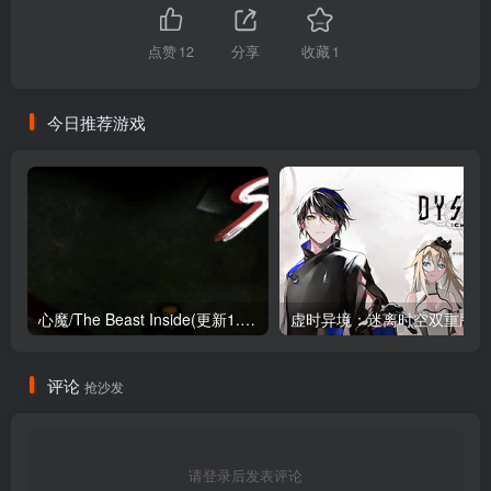
点赞
12
分享
收藏
1
今日推荐游戏
心魔/The Beast Inside(更新1.03版)
虚时异境：迷离时
评论
抢沙发
请登录后发表评论