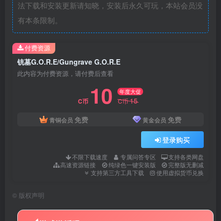
法下载和安装更新请知晓，安装后永久可玩，本站会员没
有本条限制。
付费资源
铳墓G.O.R.E/Gungrave G.O.R.E
此内容为付费资源，请付费后查看
10
年度大促
15
C币
C币
免费
免费
青铜会员
黄金会员
登录购买
不限下载速度
专属问答专区
支持各类网盘
高速资源链接
纯绿色一键安装版
完整版无删减
支持第三方工具下载
使用虚拟货币兑换
©
版权声明