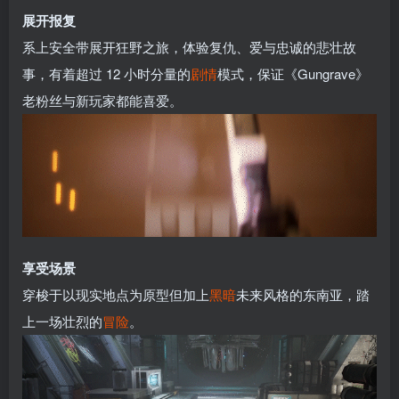
展开报复
系上安全带展开狂野之旅，体验复仇、爱与忠诚的悲壮故
事，有着超过 12 小时分量的
剧情
模式，保证《Gungrave》
老粉丝与新玩家都能喜爱。
享受场景
穿梭于以现实地点为原型但加上
黑暗
未来风格的东南亚，踏
上一场壮烈的
冒险
。