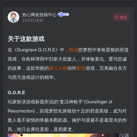
热心网友投稿中心
关注
2月23日更新
关于这款游戏
在《Gungrave G.O.R.E》中，
扮演
您梦想中拿枪耍狠的邪道
英雄，在枪林弹雨中扫射大批敌人，并体验复仇、爱与忠诚
的故事，这款华丽的
第三人称
动作
射击
游戏，完美融合东方
与西方游戏设计的精华。
G.O.R.E
玩家扮演游戏标题所说的“复活神枪手”(Gunslinger of
Resurrection)，实现梦想化身狠劲十足的邪道英雄，成为对
敌人毫不留情的终极杀戮机器。掩护与退避不是葛雷夫的作
风，他只会勇往直前，直捣黄龙。