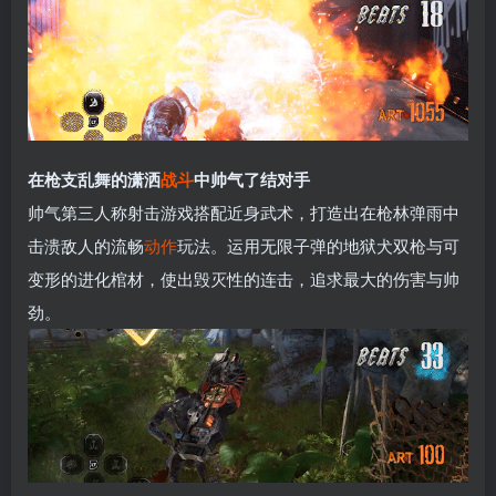
在枪支乱舞的潇洒
战斗
中帅气了结对手
帅气第三人称射击游戏搭配近身武术，打造出在枪林弹雨中
击溃敌人的流畅
动作
玩法。运用无限子弹的地狱犬双枪与可
变形的进化棺材，使出毁灭性的连击，追求最大的伤害与帅
劲。